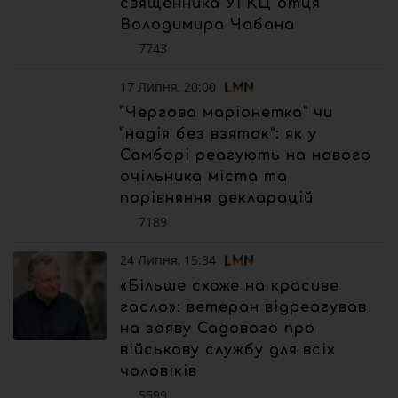
священника УГКЦ отця
Володимира Чабана
7743
17 Липня, 20:00
“Чергова маріонетка” чи
“надія без взяток”: як у
Самборі реагують на нового
очільника міста та
порівняння декларацій
7189
24 Липня, 15:34
«Більше схоже на красиве
гасло»: ветеран відреагував
на заяву Садового про
військову службу для всіх
чоловіків
5599