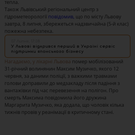
тепла.
Також Львівський регіональний центр з
гідрометеорології
повідомив,
що по місту Львову
завтра, 8 липня, збережеться надзвичайна (5-й клас)
пожежна небезпека.
07 Липня, 17:38
У Львові відкрився перший в Україні сервіс
підтримки японського бізнесу
Нагадаємо, у лікарні Львова
помер мобілізований
31-річний волинянин Максим Музичко, якого 12
червня, за даними поліції, з важкими травмами
голови доправили до медзакладу після падіння з
вантажівки під час перевезення на полігон. Про
смерть Максима повідомила його дружина
Маргарита Музичко, яка додала, що чоловік кілька
тижнів провів у реанімації в критичному стані.