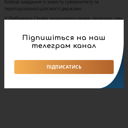
бойові завдання із захисту суверенітету та
територіальної цілісності держави.
У Любомира Сеніва залишились мама, дружина, син,
донька та дві сестри.
Мерія закликає львів’ян та гостей міста долучитись
Підпишіться на наш
до міської церемонії прощання та утриматися в цей
телеграм канал
час від проведення розважальних заходів та
святкувань.
ПІДПИСАТИСЬ