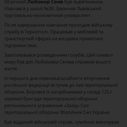
50-річний
Любомир Сенів
був львів’янином.
Навчався у школі №30. Закінчив Львівський
торговельно-економічний університет.
Після завершення навчання проходив військову
службу в Тернополі. Працював у меблевій та
транспортній сферах на місцевих приватних
підприємствах.
Захоплювався розведенням голубів. Цей символ
миру був для Любомира Сеніва справою всього
життя.
Із першого дня повномасштабного вторгнення
російської федерації вступив до лав територіальної
оборони. Боровся із загарбниками у складі 125-ї
окремої бригади територіальної оборони
регіонального управління «Захід» Сил
територіальної оборони Збройних Сил України.
Був відданий військовій справі, сумлінно виконував