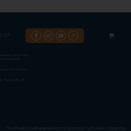
0 07
ключно за умови
ння повинне
льність за їхні
, будинок, 31,
Політика конфіденційності
Договір публічної оферти