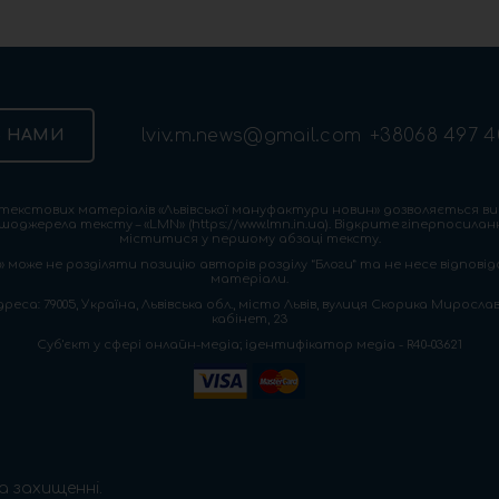
lviv.m.news@gmail.com
+38068 497 4
З НАМИ
екстових матеріалів «Львівської мануфактури новин» дозволяється ви
шоджерела тексту – «LMN» (https://www.lmn.in.ua). Відкрите гіперпосила
міститися у першому абзаці тексту.
 може не розділяти позицію авторів розділу “Блоги” та не несе відповіда
матеріали.
са: 79005, Україна, Львівська обл., місто Львів, вулиця Скорика Мирослава
кабінет, 23
Cуб'єкт у сфері онлайн-медіа; ідентифікатор медіа - R40-03621
а захищенні.