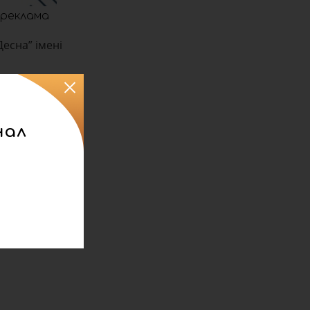
реклама
есна” імені
відомленні.
нал
ня