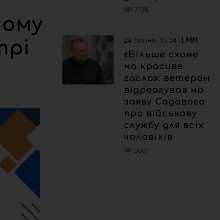
7196
чому
24 Липня, 15:34
трі
«Більше схоже
на красиве
гасло»: ветеран
відреагував на
заяву Садового
про військову
службу для всіх
чоловіків
5601