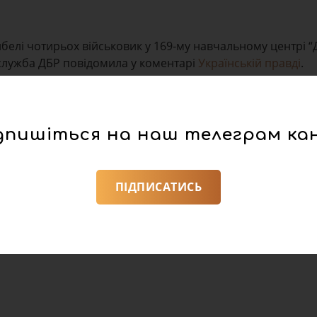
елі чотирьох військовик у 169-му навчальному центрі “Д
служба ДБР повідомила у коментарі
Українській правді
.
езня під час штатних стрільб у військовій частині на
лідок вибуху загинуло чотири солдати”, – йдеться у по
дпишіться на наш телеграм ка
ровели огляд, та вилучили речові докази. Тіла чотирьох
ласного бюро судово-медичної експертизи для проведен
ПІДПИСАТИСЬ
орушення правил поводження зі зброєю.