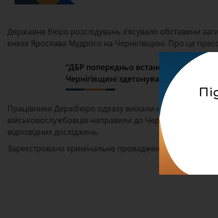
Державне бюро розслідувань з’ясувало обставини загиб
князя Ярослава Мудрого на Чернігівщині. Про це прес
“ДБР попередньо встановило, що 18 бер
Чернігівщині здетонував снаряд. Внас
Пі
Працівники Держбюро одразу виїхали на місце події, п
військовослужбовців направили до Чернігівського об
відповідних досліджень.
Зареєстровано кримінальне провадження за фактом п