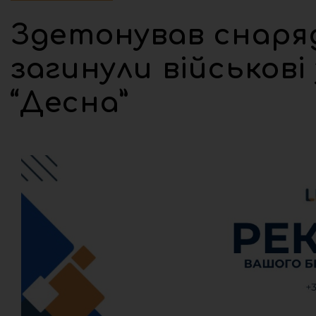
Здетонував снаряд
загинули військов
“Десна”