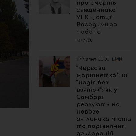
про смерть
священника
УГКЦ отця
Володимира
Чабана
7750
17 Липня, 20:00
“Чергова
маріонетка” чи
“надія без
взяток”: як у
Самборі
реагують на
нового
очільника міста
та порівняння
декларацій