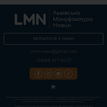
ЗВ’ЯЗАТИСЯ З НАМИ
lviv.m.news@gmail.com
+38068 497 40 07
Використання текстових матеріалів «Львівської мануфактури новин» дозволяється виключно
за умови згадки першоджерела тексту – «LMN» (https://www.lmn.in.ua). Відкрите
гіперпосилання повинне міститися у першому абзаці тексту.
Редакція «LMN» може не розділяти позицію авторів розділу “Блоги” та не несе