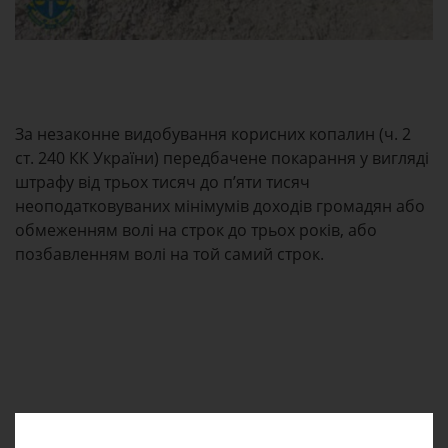
За незаконне видобування корисних копалин (ч. 2
ст. 240 КК України) передбачене покарання у вигляді
штрафу від трьох тисяч до п’яти тисяч
неоподатковуваних мінімумів доходів громадян або
обмеженням волі на строк до трьох років, або
позбавленням волі на той самий строк.