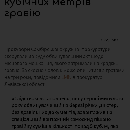
кубічних метрів
гравію
реклама
Прокурори Самбірської окружної прокуратури
скерували до суду обвинувальний акт щодо
місцевого мешканця, якого затримали на крадіжці
гравію. За скоєне чоловік може опинитися з гратами
на три роки, повідомили
LMN
в прокуратурі
Львівської області.
«Слідством встановлено, що у серпні минулого
року обвинувачений на березі річки Дністер,
без дозвільних документів, завантажив на
спеціальний вантажний самоскид піщано-
гравійну суміш в кількості понад 5 куб. м, яка