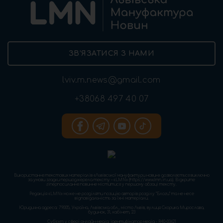
ЗВ’ЯЗАТИСЯ З НАМИ
lviv.m.news@gmail.com
+38068 497 40 07
Використання текстових матеріалів «Львівської мануфактури новин» дозволяється виключно
за умови згадки першоджерела тексту – «LMN» (https://www.lmn.in.ua). Відкрите
гіперпосилання повинне міститися у першому абзаці тексту.
Редакція «LMN» може не розділяти позицію авторів розділу “Блоги” та не несе
відповідальність за їхні матеріали.
Юридична адреса: 79005, Україна, Львівська обл., місто Львів, вулиця Скорика Мирослава,
будинок, 31, кабінет, 23
Cуб'єкт у сфері онлайн-медіа; ідентифікатор медіа - R40-03621