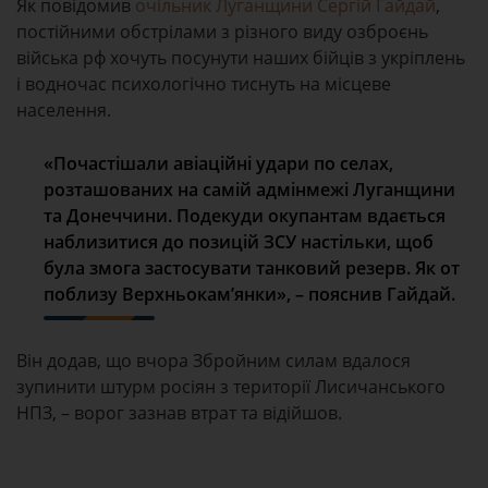
Як повідомив
очільник Луганщини Сергій Гайдай
,
постійними обстрілами з різного виду озброєнь
війська рф хочуть посунути наших бійців з укріплень
і водночас психологічно тиснуть на місцеве
населення.
«Почастішали авіаційні удари по селах,
розташованих на самій адмінмежі Луганщини
та Донеччини. Подекуди окупантам вдається
наблизитися до позицій ЗСУ настільки, щоб
була змога застосувати танковий резерв. Як от
поблизу Верхньокам’янки», – пояснив Гайдай.
Він додав, що вчора Збройним силам вдалося
зупинити штурм росіян з території Лисичанського
НПЗ, – ворог зазнав втрат та відійшов.