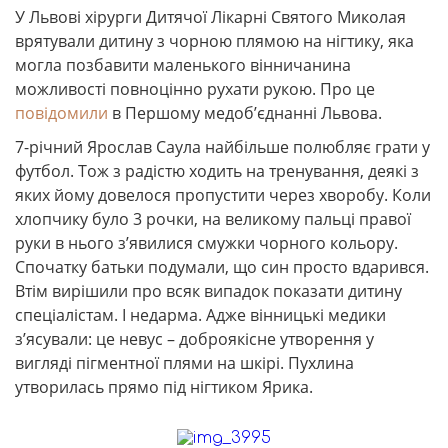
У Львові хірурги Дитячої Лікарні Святого Миколая
врятували дитину з чорною плямою на нігтику, яка
могла позбавити маленького вінничанина
можливості повноцінно рухати рукою. Про це
повідомили
в Першому медоб’єднанні Львова.
7-річний Ярослав Саула найбільше полюбляє грати у
футбол. Тож з радістю ходить на тренування, деякі з
яких йому довелося пропустити через хворобу. Коли
хлопчику було 3 рочки, на великому пальці правої
руки в нього з’явилися смужки чорного кольору.
Спочатку батьки подумали, що син просто вдарився.
Втім вирішили про всяк випадок показати дитину
спеціалістам. І недарма. Адже вінницькі медики
з’ясували: це невус – доброякісне утворення у
вигляді пігментної плями на шкірі. Пухлина
утворилась прямо під нігтиком Ярика.