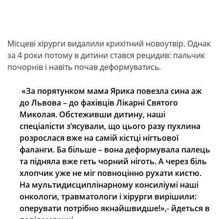
Місцеві хірурги видалили крихітний новоутвір. Однак
за 4 роки потому в дитини стався рецидив: пальчик
почорнів і навіть почав деформуватись.
«За порятунком мама Ярика повезла сина аж
до Львова – до фахівців Лікарні Святого
Миколая. Обстеживши дитину, наші
спеціалісти з’ясували, що цього разу пухлина
розрослася вже на самій кістці нігтьової
фаланги. Ба більше – вона деформувала палець
та підняла вже геть чорний ніготь. А через біль
хлопчик уже не міг повноцінно рухати кистю.
На мультидисциплінарному консиліумі наші
онкологи, травматологи і хірурги вирішили:
оперувати потрібно якнайшвидше!»,- йдеться в