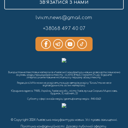
ЗВ’ЯЗАТИСЯ З НАМИ
lviv.m.news@gmail.com
+38068 497 40 07
Використання текстових матеріалів «Львівської мануфактури новин» дозволяється виключно
за умови згадки першоджерела тексту – «LMN» (https://www.lmn.in.ua). Відкрите
гіперпосилання повинне міститися у першому абзаці тексту.
Редакція «LMN» може не розділяти позицію авторів розділу “Блоги” та не несе
відповідальність за їхні матеріали.
Юридична адреса: 79005, Україна, Львівська обл., місто Львів, вулиця Скорика Мирослава,
будинок, 31, кабінет, 23
Cуб'єкт у сфері онлайн-медіа; ідентифікатор медіа - R40-03621
© Copyright 2024 Львівська мануфактура новин. Усі права захищенні.
Політика конфіденційності
Договір публічної оферти