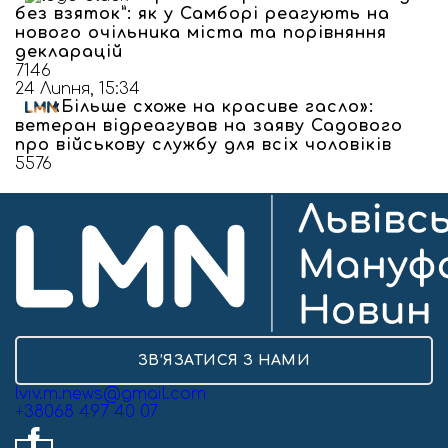
без взяток”: як у Самборі реагують на
нового очільника міста та порівняння
декларацій
7146
24 Липня, 15:34
«Більше схоже на красиве гасло»:
ветеран відреагував на заяву Садового
про військову службу для всіх чоловіків
5576
ЗВ’ЯЗАТИСЯ З НАМИ
lviv.m.news@gmail.com
+38068 497 40 07