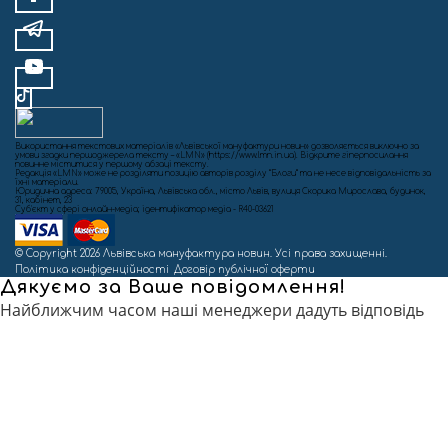
Використання текстових матеріалів «Львівської мануфактури новин» дозволяється виключно за
умови згадки першоджерела тексту – «LMN» (https://www.lmn.in.ua). Відкрите гіперпосилання
повинне міститися у першому абзаці тексту.
Редакція «LMN» може не розділяти позицію авторів розділу “Блоги” та не несе відповідальність за
їхні матеріали.
Юридична адреса: 79005, Україна, Львівська обл., місто Львів, вулиця Скорика Мирослава, будинок,
31, кабінет, 23
Cуб'єкт у сфері онлайн-медіа; ідентифікатор медіа - R40-03621
© Copyright 2026 Львівська мануфактура новин. Усі права захищенні.
Політика конфіденційності
Договір публічної оферти
Дякуємо за Ваше повідомлення!
Найближчим часом наші менеджери дадуть відповідь