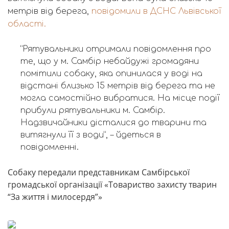
метрів від берега,
повідомили в ДСНС Львівської
області.
“Рятувальники отримали повідомлення про
те, що у м. Самбір небайдужі громадяни
помітили собаку, яка опинилася у воді на
відстані близько 15 метрів від берега та не
могла самостійно вибратися. На місце події
прибули рятувальники м. Самбір.
Надзвичайники дісталися до тварини та
витягнули її з води”, – йдеться в
повідомленні.
Собаку передали представникам Самбірської
громадської організації «Товариство захисту тварин
“За життя і милосердя”»