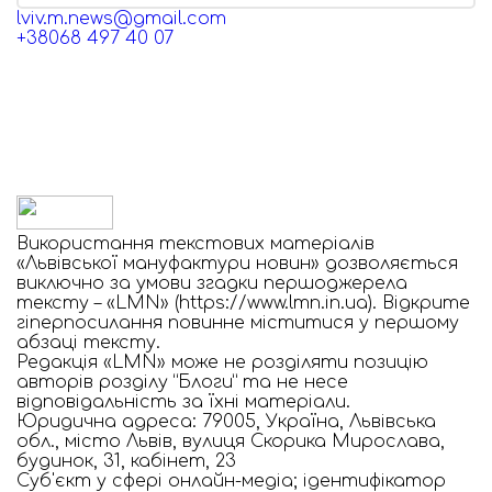
lviv.m.news@gmail.com
+38068 497 40 07
Використання текстових матеріалів
«Львівської мануфактури новин» дозволяється
виключно за умови згадки першоджерела
тексту – «LMN» (https://www.lmn.in.ua). Відкрите
гіперпосилання повинне міститися у першому
абзаці тексту.
Редакція «LMN» може не розділяти позицію
авторів розділу “Блоги” та не несе
відповідальність за їхні матеріали.
Юридична адреса: 79005, Україна, Львівська
обл., місто Львів, вулиця Скорика Мирослава,
будинок, 31, кабінет, 23
Cуб'єкт у сфері онлайн-медіа; ідентифікатор