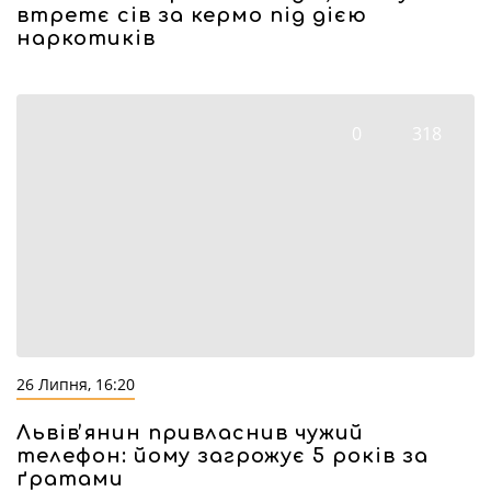
втретє сів за кермо під дією
наркотиків
0
318
26 Липня, 16:20
Львівʼянин привласнив чужий
телефон: йому загрожує 5 років за
ґратами