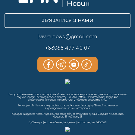
ЗВ’ЯЗАТИСЯ З НАМИ
lviv.m.news@gmail.com
+38068 497 40 07
Використання текстових матеріалів «Львівської мануфактури новин» дозволяється виключно
за умови згадки першоджерела тексту – «LMN» (https://www.lmn.in.ua). Відкрите
гіперпосилання повинне міститися у першому абзаці тексту.
Редакція «LMN» може не розділяти позицію авторів розділу “Блоги” та не несе
відповідальність за їхні матеріали.
Юридична адреса: 79005, Україна, Львівська обл., місто Львів, вулиця Скорика Мирослава,
будинок, 31, кабінет, 23
Cуб'єкт у сфері онлайн-медіа; ідентифікатор медіа - R40-03621