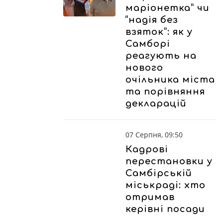
маріонетка” чи
“надія без
взяток”: як у
Самборі
реагують на
нового
очільника міста
та порівняння
декларацій
07 Серпня, 09:50
Кадрові
перестановки у
Самбірській
міськраді: хто
отримав
керівні посади