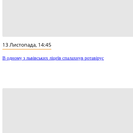
13 Листопада, 14:45
В одному з львівських ліцеїв спалахнув ротавірус