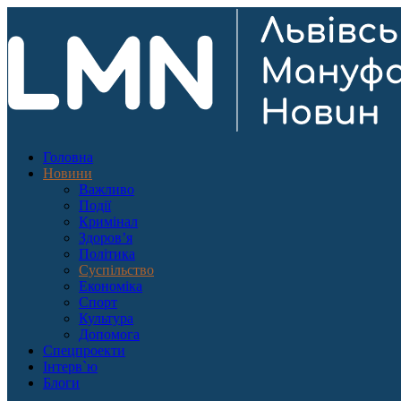
Головна
Новини
Важливо
Події
Кримінал
Здоров’я
Політика
Суспільство
Економіка
Спорт
Культура
Допомога
Спецпроекти
Інтерв`ю
Блоги