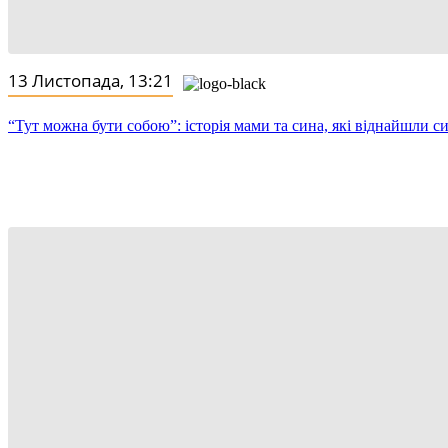
13 Листопада, 13:21
“Тут можна бути собою”: історія мами та сина, які віднайшли с