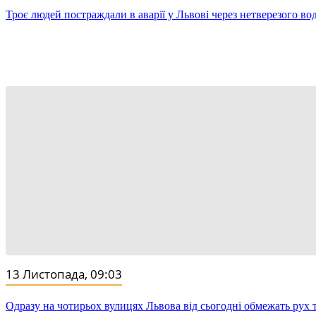
Троє людей постраждали в аварії у Львові через нетверезого вод
13 Листопада, 09:03
Одразу на чотирьох вулицях Львова від сьогодні обмежать рух т