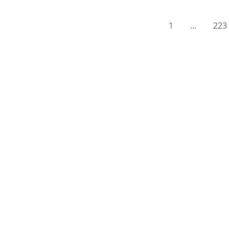
1
...
223