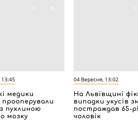
0
96
0
 13:45
04 Вересня, 13:02
кі медики
На Львівщині фі
 прооперували
випадки укусів зм
з пухлиною
постраждав 65-р
о мозку
чоловік