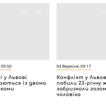
0
241
0
 09:50
04 Вересня, 09:17
і у Львові
Конфлікт у Львов
аються із двома
побили 23-річну 
иками
забризкали газо
чоловіка