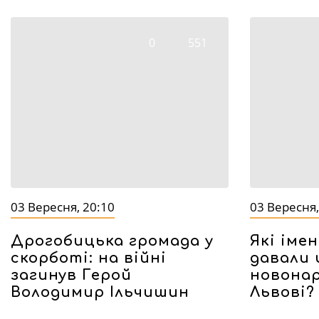
0
551
03 Вересня, 20:10
03 Вересня,
Дрогобицька громада у
Які іме
скорботі: на війні
давали 
загинув Герой
новона
Володимир Ільчишин
Львові?