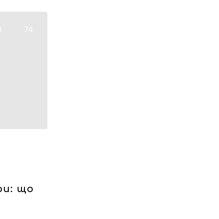
0
74
и: що