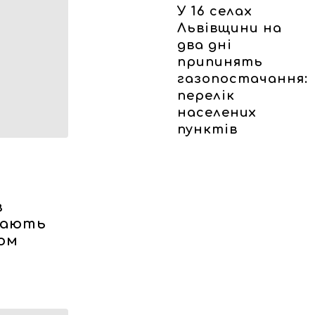
У 16 селах
Львівщини на
два дні
припинять
газопостачання:
перелік
населених
пунктів
в
вають
ом