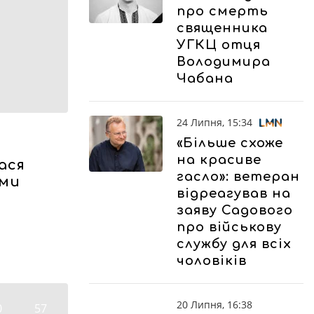
про смерть
священника
УГКЦ отця
Володимира
Чабана
24 Липня, 15:34
«Більше схоже
на красиве
ася
гасло»: ветеран
ами
відреагував на
и
заяву Садового
про військову
службу для всіх
чоловіків
20 Липня, 16:38
0
57