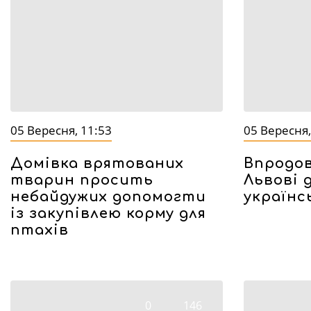
05 Вересня, 11:53
05 Вересня,
Домівка врятованих
Впродов
тварин просить
Львові 
небайдужих допомогти
українс
із закупівлею корму для
птахів
0
146