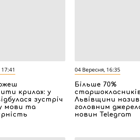
 17:41
04 Вересня, 16:35
можеш
Більше 70%
ити крила»: у
старшокласникі
відбулася зустріч
Львівщини нази
у мови та
головним джерел
єрність
новин Telegram