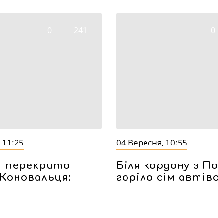
0
241
0
 11:25
04 Вересня, 10:55
і перекрито
Біля кордону з 
Коновальця:
горіло сім автів