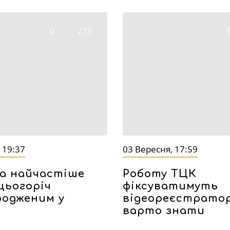
0
219
 19:37
03 Вересня, 17:59
на найчастіше
Роботу ТЦК
цьогоріч
фіксуватимуть
родженим у
відеореєстратор
варто знати