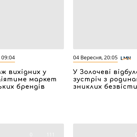
 09:04
04 Вересня, 20:05
ж вихідних у
У Золочеві відбул
діятиме маркет
зустріч з родин
ьких брендів
зниклих безвіст
0
111