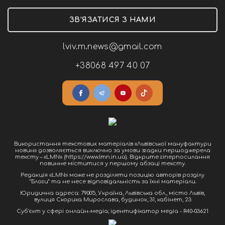
ЗВ’ЯЗАТИСЯ З НАМИ
lviv.m.news@gmail.com
+38068 497 40 07
Використання текстових матеріалів «Львівської мануфактури
новин» дозволяється виключно за умови згадки першоджерела
тексту – «LMN» (https://www.lmn.in.ua). Відкрите гіперпосилання
повинне міститися у першому абзаці тексту.
Редакція «LMN» може не розділяти позицію авторів розділу
“Блоги” та не несе відповідальність за їхні матеріали.
Юридична адреса: 79005, Україна, Львівська обл., місто Львів,
вулиця Скорика Мирослава, будинок, 31, кабінет, 23
Cуб'єкт у сфері онлайн-медіа; ідентифікатор медіа - R40-03621