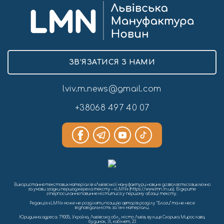
ЗВ’ЯЗАТИСЯ З НАМИ
lviv.m.news@gmail.com
+38068 497 40 07
Використання текстових матеріалів «Львівської мануфактури новин» дозволяється виключно
за умови згадки першоджерела тексту – «LMN» (https://www.lmn.in.ua). Відкрите
гіперпосилання повинне міститися у першому абзаці тексту.
Редакція «LMN» може не розділяти позицію авторів розділу “Блоги” та не несе
відповідальність за їхні матеріали.
Юридична адреса: 79005, Україна, Львівська обл., місто Львів, вулиця Скорика Мирослава,
будинок, 31, кабінет, 23