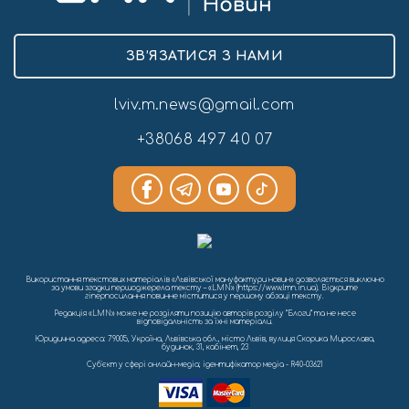
ЗВ’ЯЗАТИСЯ З НАМИ
lviv.m.news@gmail.com
+38068 497 40 07
Використання текстових матеріалів «Львівської мануфактури новин» дозволяється виключно
за умови згадки першоджерела тексту – «LMN» (https://www.lmn.in.ua). Відкрите
гіперпосилання повинне міститися у першому абзаці тексту.
Редакція «LMN» може не розділяти позицію авторів розділу “Блоги” та не несе
відповідальність за їхні матеріали.
Юридична адреса: 79005, Україна, Львівська обл., місто Львів, вулиця Скорика Мирослава,
будинок, 31, кабінет, 23
Cуб'єкт у сфері онлайн-медіа; ідентифікатор медіа - R40-03621