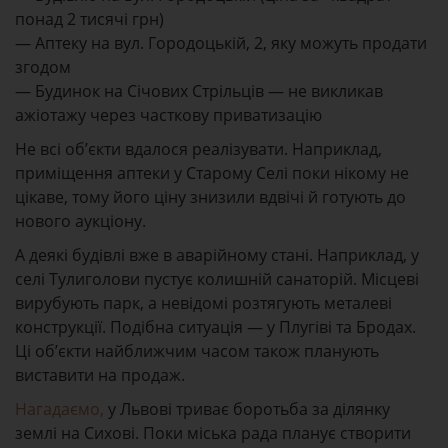
понад 2 тисячі грн)
— Аптеку на вул. Городоцькій, 2, яку можуть продати
згодом
— Будинок на Січових Стрільців — не викликав
ажіотажу через часткову приватизацію
Не всі об’єкти вдалося реалізувати. Наприклад,
приміщення аптеки у Старому Селі поки нікому не
цікаве, тому його ціну знизили вдвічі й готують до
нового аукціону.
А деякі будівлі вже в аварійному стані. Наприклад, у
селі Тулиголови пустує колишній санаторій. Місцеві
вирубують парк, а невідомі розтягують металеві
конструкції. Подібна ситуація — у Плугіві та Бродах.
Ці об’єкти найближчим часом також планують
виставити на продаж.
Нагадаємо,
у Львові триває боротьба за ділянку
землі на Сихові. Поки міська рада планує створити