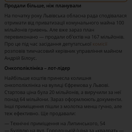
Продали більше, ніж планували
На початку року Львівська обласна рада сподівалася
отримати від приватизації комунального майна 100
мільйонів гривень. Але вже зараз план
перевиконано — продали об’єктів на 167 мільйонів.
Про це під час засідання депутатської
комісії
розповів тимчасовий керівник управління майном
Андрій Білоус.
Онкополіклініка – лот-лідер
Найбільше коштів принесла колишня
онкополіклініка на вулиці Єфремова у Львові.
Стартова ціна була 20 мільйонів, а виручили за неї
понад 64 мільйони. Зараз оформлюють документи.
Інші приміщення пішли з молотка менш гучно, але
теж ефективно. Ще продавали:
— Технічні приміщення на Липинського, 54
— Будівлю на вул. Городоцькій (ціна за «квадрат» —