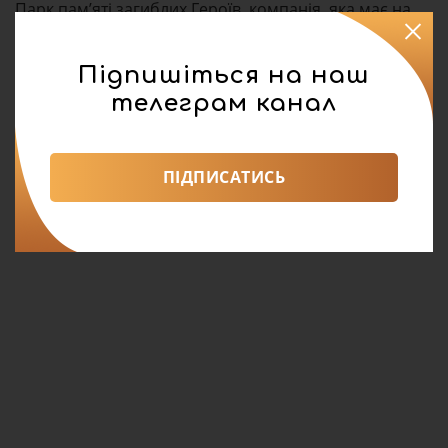
Парк пам’яті загиблих Героїв, компанія, яка має на
території приватизовану нерухомість, подала до
суду, вимагаючи розгляду питання про оренду землі
Підпишіться на наш
під житлову забудову.
телеграм канал
ПІДПИСАТИСЬ