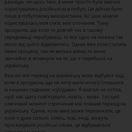
разніца» чи щось таке, в мене просто була звичка
користувались російською в побуті. Це дійсно було
лише в побутовому використанні, бо цією мовою
користувалась моя сім’я, моє оточення. Тому
зрозуміло, що коли ти довгий час в такому
середовищі перебуваєш, то все одно не можеш так
легко від цього відмовитись. Однак вже коли стались
певні процеси, такі як велика війна, то вони
звичайно ж вплинули на те, що я перейшла на
українську.
Взагалі мій перехід на українську мову відбувся тоді,
коли я зрозуміла, що не хочу мати нічого спільного
із нашими східними «сусідами». Я взагалі не хотіла,
щоб нас щось пов’язувало, навіть – мова. І от цей
ключовий момент спричинив мій повний перехід на
українську. Єдине, коли мені може перемикати, це
коли я дуже сильно злюсь, тоді, іноді, можуть
проскакувати російські слова, це відбувається