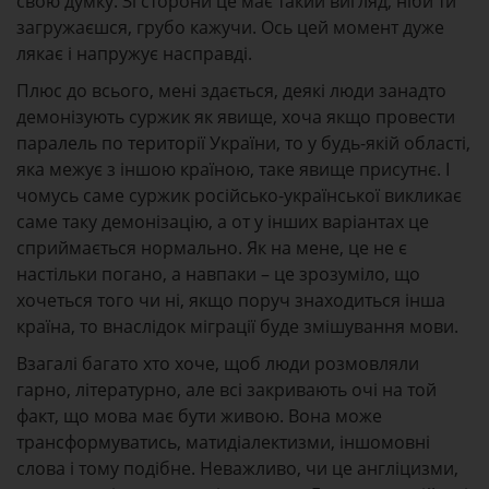
свою думку. Зі сторони це має такий вигляд, ніби ти
загружаєшся, грубо кажучи. Ось цей момент дуже
лякає і напружує насправді.
Плюс до всього, мені здається, деякі люди занадто
демонізують суржик як явище, хоча якщо провести
паралель по території України, то у будь-якій області,
яка межує з іншою країною, таке явище присутнє. І
чомусь саме суржик російсько-української викликає
саме таку демонізацію, а от у інших варіантах це
сприймається нормально. Як на мене, це не є
настільки погано, а навпаки – це зрозуміло, що
хочеться того чи ні, якщо поруч знаходиться інша
країна, то внаслідок міграції буде змішування мови.
Взагалі багато хто хоче, щоб люди розмовляли
гарно, літературно, але всі закривають очі на той
факт, що мова має бути живою. Вона може
трансформуватись, матидіалектизми, іншомовні
слова і тому подібне. Неважливо, чи це англіцизми,