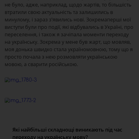
не було, адже, наприклад, щодо жартів, то більшість
втратили свою актуальність та залишились в
минулому, і зараз з’явились нові. Зокремаперші мої
виступи були про події, які відбувались в Україні, про
переселення, і також я зачіпала моменти переходу
на українську. Зокрема у мене був жарт, що мовляв,
моя донька швидко стала україномовною, тому що я
просто почала з нею розмовляти українською
мовою, а сварити російською.
Які найбільші складнощі
виникають
під час
переходу на українську мову?