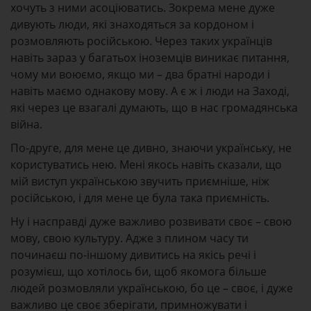
хочуть з ними асоціюватись. Зокрема мене дуже
дивують люди, які знаходяться за кордоном і
розмовляють російською. Через таких українців
навіть зараз у багатьох іноземців виникає питання,
чому ми воюємо, якщо ми – два братні народи і
навіть маємо однакову мову. А є ж і люди на Заході,
які через це взагалі думають, що в нас громадянська
війна.
По-друге, для мене це дивно, знаючи українську, не
користуватись нею. Мені якось навіть сказали, що
мій виступ українською звучить приємніше, ніж
російською, і для мене це була така приємність.
Ну і насправді дуже важливо розвивати своє – свою
мову, свою культуру. Адже з плином часу ти
починаєш по-іншому дивитись на якісь речі і
розумієш, що хотілось би, щоб якомога більше
людей розмовляли українською, бо це – своє, і дуже
важливо це своє зберігати, примножувати і