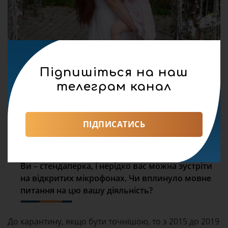
Підпишіться на наш
телеграм канал
ПІДПИСАТИСЬ
Ви –
стендаперка
, і нерідко вас можна зустріти
на відкритих мікрофонах. Чи вплинуло мовне
питання на цю вашу діяльність?
До карантину, якщо бути точнішою, то з 2015 до 2019