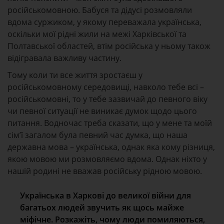
російськомовною. Бабуся та дідусі розмовляли
вдома суржиком, у якому переважала українська,
оскільки мої рідні жили на межі Харківської та
Полтавської областей, втім російська у ньому також
відігравала важливу частину.
Тому коли ти все життя зростаєш у
російськомовному середовищі, навколо тебе всі –
російськомовні, то у тебе зазвичай до певного віку
чи певної ситуації не виникає думок щодо цього
питання. Водночас треба сказати, що у мене та моїй
сім’ї загалом була певний час думка, що наша
державна мова – українська, однак яка кому різниця,
якою мовою ми розмовляємо вдома. Однак ніхто у
нашій родині не вважав російську рідною мовою.
Українська в Харкові до великої війни для
багатьох людей звучить як щось майже
міфічне. Розкажіть, чому люди помиляються,