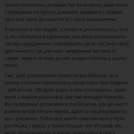
трохи помінялись ролями, так би мовити, адже вона
отримувала на курсах домашнє завдання і, бувало,
просила мене допомогти їй з його виконанням.
А загалом із тих людей, з якими я досі спілкуюсь, то є
ті, хто спілкується суржиком, але вони розмовляють
так від народження і сприймають це як частину своєї
ідентичності. Це для них – невід’ємна частина їх
самих, тому я не маю до них жодних питань у цьому
плані.
Такі, щоб розмовляли повністю російською, то в
моєму оточенні залишилась лише одна така людина
– мій вітчим. Ми дуже рідко з ним спілкуємось, адже
вони з мамою розлучені, але такі випадки бувають.
Він продовжує розмовляти російською, але до нього
в мене також питань немає, адже за національністю
він – росіянин. Тобто все життя навколо нього була
російська, і зараз, у трохи більше, ніж 60 років, він,
іноді, розмовляючи зі мною, намагається щось