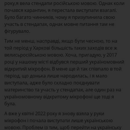
року,я вела стендапи російською мовою. Однак коли
почався карантин, я перестала виступати взагалі.
Було багато чинників, чому я призупинила свою
участь в стендапах, однак мовне питання там не
фігурувало.
Тим не менш, насправді, якщо бути чесною, то на
той період у Харкові більшість таких заходів все ж
велисьросійською мовою. Хоча, пригадую, у 2017
році у нашому місті відбувся перший україномовний
відкритий мікрофон. В мене ще й так співпало в той
період, що донька лише народилась, і я мало
виступала, адже було складно поєднувати
материнство та участь у стендапах, але один раз на
україномовному відкритому мікрофоні ще тоді я
була.
А вже у квітні 2022 року я знову взяла у руки
мікрофон і почала виступати лише українською
мовою. Проблем із тим, щоб перейти на українську