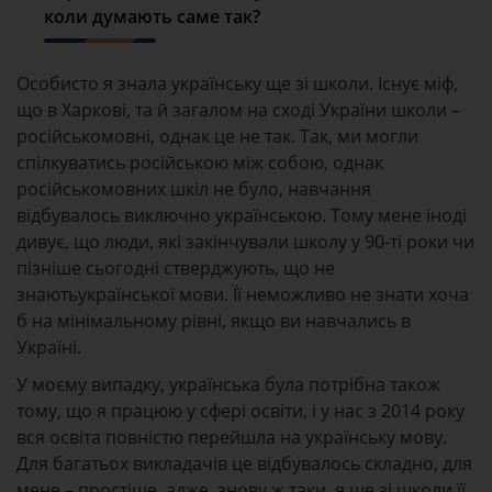
коли думають саме так?
Особисто я знала українську ще зі школи. Існує міф,
що в Харкові, та й загалом на сході України школи –
російськомовні, однак це не так. Так, ми могли
спілкуватись російською між собою, однак
російськомовних шкіл не було, навчання
відбувалось виключно українською. Тому мене іноді
дивує, що люди, які закінчували школу у 90-ті роки чи
пізніше сьогодні стверджують, що не
знаютьукраїнської мови. Її неможливо не знати хоча
б на мінімальному рівні, якщо ви навчались в
Україні.
У моєму випадку, українська була потрібна також
тому, що я працюю у сфері освіти, і у нас з 2014 року
вся освіта повністю перейшла на українську мову.
Для багатьох викладачів це відбувалось складно, для
мене – простіше, адже, знову ж таки, я ще зі школи її