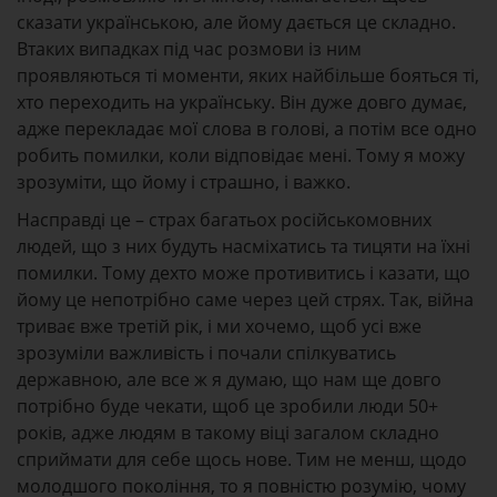
сказати українською, але йому дається це складно.
Втаких випадках під час розмови із ним
проявляються ті моменти, яких найбільше бояться ті,
хто переходить на українську. Він дуже довго думає,
адже перекладає мої слова в голові, а потім все одно
робить помилки, коли відповідає мені. Тому я можу
зрозуміти, що йому і страшно, і важко.
Насправді це – страх багатьох російськомовних
людей, що з них будуть насміхатись та тицяти на їхні
помилки. Тому дехто може противитись і казати, що
йому це непотрібно саме через цей стрях. Так, війна
триває вже третій рік, і ми хочемо, щоб усі вже
зрозуміли важливість і почали спілкуватись
державною, але все ж я думаю, що нам ще довго
потрібно буде чекати, щоб це зробили люди 50+
років, адже людям в такому віці загалом складно
сприймати для себе щось нове. Тим не менш, щодо
молодшого покоління, то я повністю розумію, чому