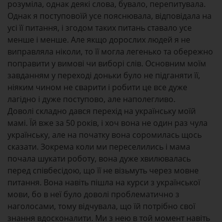
розуміла, однак деякі слова, бувало, перепитувала.
Однак я поступовоїй усе пояснювала, відповідала на
усі її питання, і згодом таких питань ставало усе
менше і менше. Але якщо дорослих людей я не
виправляла ніколи, то її могла легенько та обережно
поправити у вимові чи виборі слів. Основним моїм
завданням у переході доньки було не підганяти її,
ніяким чином не сварити і робити це все дуже
лагідно і дуже поступово, але наполегливо.
Доволі складно дався перехід на українську моїй
мамі. Їй вже за 50 років, і хоч вона не один раз чула
українську, але на початку вона соромилась щось
сказати. Зокрема коли ми переселились і мама
почала шукати роботу, вона дуже хвилювалась
перед співбесідою, що її не візьмуть через мовне
питання. Вона навіть пішла на курси з української
мови, бо в неї було доволі проблематично з
наголосами, тому відчувала, що їй потрібно свої
знання вдосконалити. Ми з нею в той момент навіть