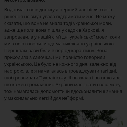
неконтрольовано.
Водночас свою доньку я перший час після свого
рішення не змушувала підтримати мене. Не можу
сказати, що вона не знала тоді української мови,
адже ще коли вона пішла у садок в Харкові, я
запровадила у нашій сім’ї дні української мови, коли
ми з нею говорили вдома виключно українською.
Перші такі рази були в період карантину. Вона
приходила з садочка, і ми повністю говорили
українською. Це було не кожного дня, залежно від
настрою, але я намагалась впроваджувати такі дні,
щоб розвивати її українську. Я вважала і вважаю досі,
що кожен громадянин України має знати свою мову,
тож намагалась допомогти їй вдосконалити її знання
у максимально легкій для неї формі.