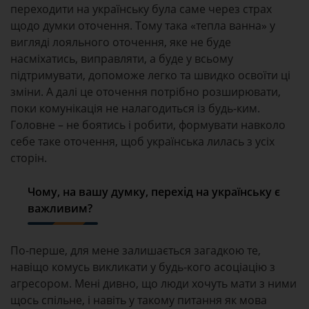
переходити на українську була саме через страх
щодо думки оточення. Тому така «тепла ванна» у
вигляді лояльного оточення, яке не буде
насміхатись, виправляти, а буде у всьому
підтримувати, допоможе легко та швидко освоїти ці
зміни. А далі це оточення потрібно розширювати,
поки комунікація не налагодиться із будь-ким.
Головне – не боятись і робити, формувати навколо
себе таке оточення, щоб українська лилась з усіх
сторін.
Чому, на вашу думку,
перехід на українську
є
важливим
?
По-перше, для мене залишається загадкою те,
навіщо комусь викликати у будь-кого асоціацію з
агресором. Мені дивно, що люди хочуть мати з ними
щось спільне, і навіть у такому питання як мова