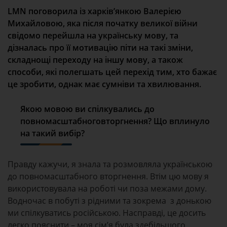
LMN
поговорила
із харків’янкою
Валерією
Михайловою
, яка після початку великої війни
свідомо перейшла на українську мову, та
дізналась про її мотивацію піти на такі зміни,
складнощі переходу на іншу мову, а також
способи, які полегшать цей перехід тим, хто бажає
це зробити, однак має сумніви та хвилювання.
Якою
мовою
ви
спілкувались
до
повномасштабного
вторгнення
?
Що
вплинуло
на
такий
вибір
?
Правду кажучи, я знала та розмовляла українською
до повномасштабного вторгнення. Втім цю мову я
використовувала на роботі чи поза межами дому.
Водночас в побуті з рідними та зокрема з донькою
ми спілкуватись російською. Насправді, це досить
легко пояснити – моя сім’я була здебільшого