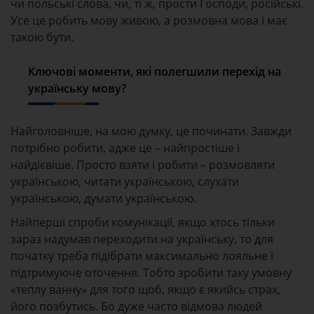
чи польські слова, чи, ті ж, прости Господи, російські.
Усе це робить мову живою, а розмовна мова і має
такою бути.
Ключові моменти, які полегшили перехід
на
українську мову?
Найголовніше, на мою думку, це починати. Завжди
потрібно робити, адже це – найпростіше і
найдієвіше. Просто взяти і робити – розмовляти
українською, читати українською, слухати
українською, думати українською.
Найперші спроби комунікації, якщо хтось тільки
зараз надумав переходити на українську, то для
початку треба підібрати максимально лояльне і
підтримуюче оточення. Тобто зробити таку умовну
«теплу ванну» для того щоб, якщо є якийсь страх,
його позбутись. Бо дуже часто відмова людей