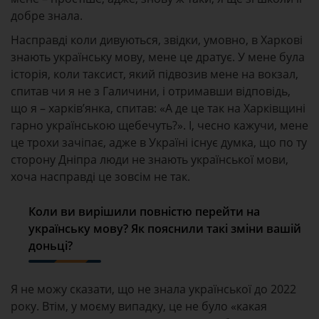
добре знала.
Насправді коли дивуються, звідки, умовно, в Харкові
знають українську мову, мене це дратує. У мене була
історія, коли таксист, який підвозив мене на вокзал,
спитав чи я не з Галичини, і отримавши відповідь,
що я – харків’янка, спитав: «А де це так на Харківщині
гарно українською щебечуть?». І, чесно кажучи, мене
це трохи зачіпає, адже в Україні існує думка, що по ту
сторону Дніпра люди не знають української мови,
хоча насправді це зовсім не так.
Коли ви вирішили повністю перейти на
українську мову? Як пояснили такі зміни вашій
доньці?
Я не можу сказати, що не знала української до 2022
року. Втім, у моєму випадку, це не було «какая