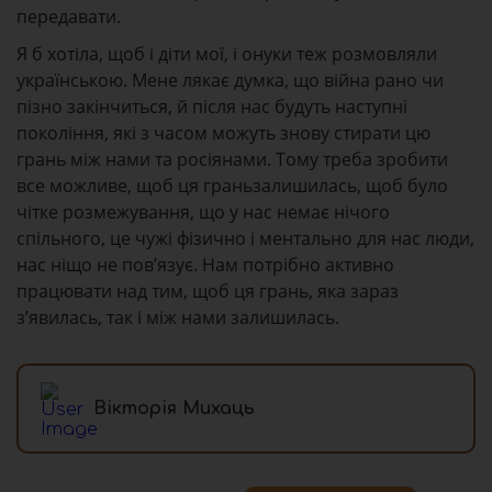
передавати.
Я б хотіла, щоб і діти мої, і онуки теж розмовляли
українською. Мене лякає думка, що війна рано чи
пізно закінчиться, й після нас будуть наступні
покоління, які з часом можуть знову стирати цю
грань між нами та росіянами. Тому треба зробити
все можливе, щоб ця граньзалишилась, щоб було
чітке розмежування, що у нас немає нічого
спільного, це чужі фізично і ментально для нас люди,
нас ніщо не пов’язує. Нам потрібно активно
працювати над тим, щоб ця грань, яка зараз
з’явилась, так і між нами залишилась.
Вікторія Михаць