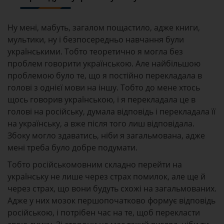
Ну мені, мабуть, загалом пощастило, адже книги,
мультики, ну і безпосередньо навчання були
українськими. Тобто теоретично я могла без
проблем говорити українською. Але найбільшою
проблемою було те, що я постійно перекладала в
голові з однієї мови на іншу. Тобто до мене хтось
щось говорив українською, і я перекладала це в
голові на російську, думала відповідь і перекладала її
на українську, а вже після того лиш відповідала.
Збоку могло здаватись, ніби я загальмована, адже
мені треба було добре подумати.
Тобто російськомовним складно перейти на
українську не лише через страх помилок, але ще й
через страх, що вони будуть схожі на загальмованих.
Адже у них мозок першопочатково формує відповідь
російською, і потрібен час на те, щоб перекласти