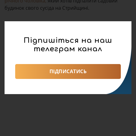
річного чоловіка,
який хотів підпалити садовий
будинок свого сусіда на Стрийщині.
Підпишіться на наш
телеграм канал
ПІДПИСАТИСЬ