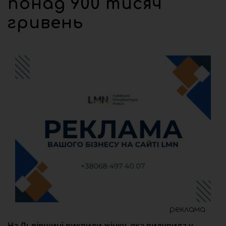
понад 900 тисяч
гривень
реклама
На Львівщині викрили жінку, яка видурила у