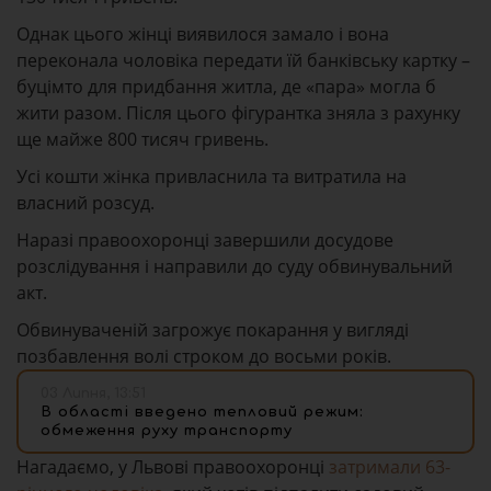
Однак цього жінці виявилося замало і вона
переконала чоловіка передати їй банківську картку –
буцімто для придбання житла, де «пара» могла б
жити разом. Після цього фігурантка зняла з рахунку
ще майже 800 тисяч гривень.
Усі кошти жінка привласнила та витратила на
власний розсуд.
Наразі правоохоронці завершили досудове
розслідування і направили до суду обвинувальний
акт.
Обвинуваченій загрожує покарання у вигляді
позбавлення волі строком до восьми років.
03 Липня, 13:51
В області введено тепловий режим:
обмеження руху транспорту
Нагадаємо, у Львові правоохоронці
затримали 63-