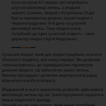
коли поступає 4-5 хворих, які потребують
штучної вентиляції легень, а апарати
зайняті. Скажімо, хворий з ботулізмом 23 дні
був на керованому диханні, інший пацієнт з
Червонограда вже 10-й день на штучній
вентиляції легень. Тому лікарні конче
потрібний ще один сучасний апарат», – каже
директор лікарні Сергій Федоренко.
Сучасний апарат, який для лікарні придбали за кошти
обласного бюджету, має низку переваг. Він дозволяє
«прилаштуватись» до індивідуальних параметрів
дихання хворого. Це забезпечує захист легень,
безпеку процедури і дозволяє медперсоналу рідше
втручатися в роботу апарату.
Вбудований в нього акумулятор дозволяє здійснювати
вентиляцію легень під час транспортування пацієнта в
межах медичного закладу.
Грошей на ще один апарат, який конче потрібний,