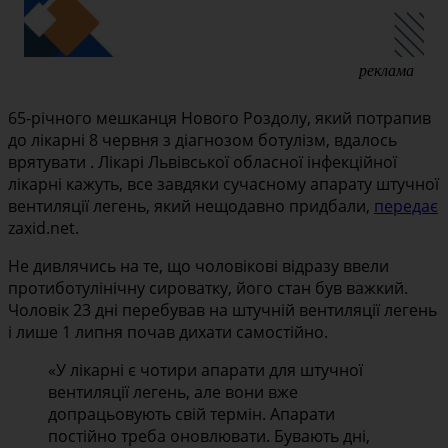
реклама
65-річного мешканця Нового Роздолу, який потрапив
до лікарні 8 червня з діагнозом ботулізм, вдалось
врятувати . Лікарі Львівської обласної інфекційної
лікарні кажуть, все завдяки сучасному апарату штучної
вентиляції легень, який нещодавно придбали,
передає
zaxid.net.
Не дивлячись на те, що чоловікові відразу ввели
протиботулінічну сироватку, його стан був важкий.
Чоловік 23 дні перебував на штучній вентиляції легень
і лише 1 липня почав дихати самостійно.
«У лікарні є чотири апарати для штучної
вентиляції легень, але вони вже
допрацьовують свій термін. Апарати
постійно треба оновлювати. Бувають дні,