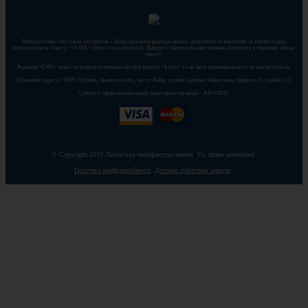
Використання текстових матеріалів «Львівської мануфактури новин» дозволяється виключно за умови згадки
першоджерела тексту – «LMN» (https://www.lmn.in.ua). Відкрите гіперпосилання повинне міститися у першому абзаці
тексту.
Редакція «LMN» може не розділяти позицію авторів розділу “Блоги” та не несе відповідальність за їхні матеріали.
Юридична адреса: 79005, Україна, Львівська обл., місто Львів, вулиця Скорика Мирослава, будинок, 31, кабінет, 23
Cуб'єкт у сфері онлайн-медіа; ідентифікатор медіа - R40-03621
© Copyright 2019 Львівська мануфактура новин. Усі права захищенні.
Політика конфіденційності
Договір публічної оферти