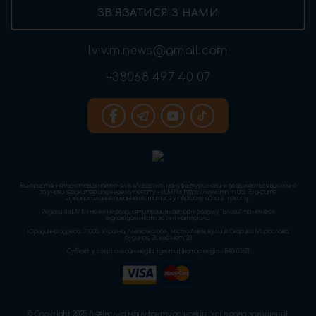
ЗВ’ЯЗАТИСЯ З НАМИ
lviv.m.news@gmail.com
+38068 497 40 07
Використання текстових матеріалів «Львівської мануфактури новин» дозволяється виключно
за умови згадки першоджерела тексту – «LMN» (https://www.lmn.in.ua). Відкрите
гіперпосилання повинне міститися у першому абзаці тексту.
Редакція «LMN» може не розділяти позицію авторів розділу “Блоги” та не несе
відповідальність за їхні матеріали.
Юридична адреса: 79005, Україна, Львівська обл., місто Львів, вулиця Скорика Мирослава,
будинок, 31, кабінет, 23
Cуб'єкт у сфері онлайн-медіа; ідентифікатор медіа - R40-03621
© Copyright 2025 Львівська мануфактура новин. Усі права захищенні.