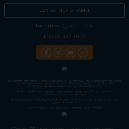
ЗВ’ЯЗАТИСЯ З НАМИ
lviv.m.news@gmail.com
+38068 497 40 07
Використання текстових матеріалів «Львівської мануфактури новин» дозволяється виключно
за умови згадки першоджерела тексту – «LMN» (https://www.lmn.in.ua). Відкрите
гіперпосилання повинне міститися у першому абзаці тексту.
Редакція «LMN» може не розділяти позицію авторів розділу “Блоги” та не несе
відповідальність за їхні матеріали.
Юридична адреса: 79005, Україна, Львівська обл., місто Львів, вулиця Скорика Мирослава,
будинок, 31, кабінет, 23
Cуб'єкт у сфері онлайн-медіа; ідентифікатор медіа - R40-03621
© Copyright 2025 Львівська мануфактура новин. Усі права захищенні.