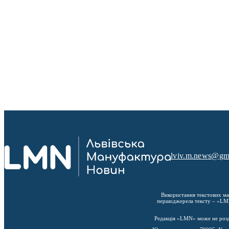
lviv.m.news@gm
Використання текстових ма
першоджерела тексту – «LMN»
Редакція «LMN» може не розділ