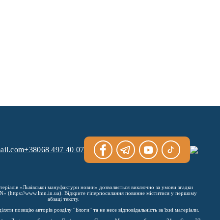
ail.com
+38068 497 40 07
теріалів «Львівської мануфактури новин» дозволяється виключно за умови згадки
 (https://www.lmn.in.ua). Відкрите гіперпосилання повинне міститися у першому
абзаці тексту.
яти позицію авторів розділу “Блоги” та не несе відповідальність за їхні матеріали.