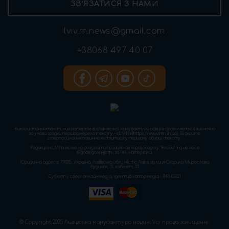
ЗВ’ЯЗАТИСЯ З НАМИ
lviv.m.news@gmail.com
+38068 497 40 07
Використання текстових матеріалів «Львівської мануфактури новин» дозволяється виключно
за умови згадки першоджерела тексту – «LMN» (https://www.lmn.in.ua). Відкрите
гіперпосилання повинне міститися у першому абзаці тексту.
Редакція «LMN» може не розділяти позицію авторів розділу “Блоги” та не несе
відповідальність за їхні матеріали.
Юридична адреса: 79005, Україна, Львівська обл., місто Львів, вулиця Скорика Мирослава,
будинок, 31, кабінет, 23
Cуб'єкт у сфері онлайн-медіа; ідентифікатор медіа - R40-03621
© Copyright 2023 Львівська мануфактура новин. Усі права захищенні.