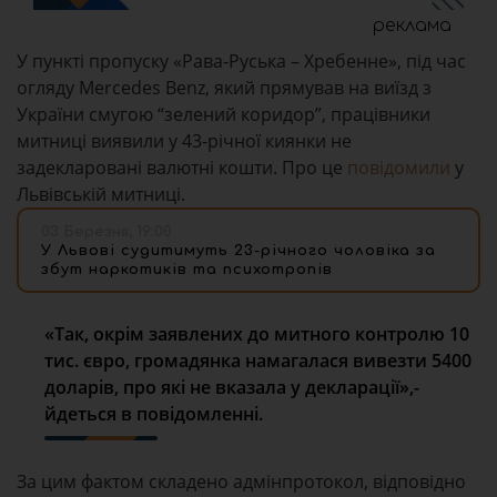
реклама
У пункті пропуску «Рава-Руська – Хребенне», під час
огляду Mercedes Benz, який прямував на виїзд з
України смугою “зелений коридор”, працівники
митниці виявили у 43-річної киянки не
задекларовані валютні кошти. Про це
повідомили
у
Львівській митниці.
03 Березня, 19:00
У Львові судитимуть 23-річного чоловіка за
збут наркотиків та психотропів
«Так, окрім заявлених до митного контролю 10
тис. євро, громадянка намагалася вивезти 5400
доларів, про які не вказала у декларації»,-
йдеться в повідомленні.
За цим фактом складено адмінпротокол, відповідно