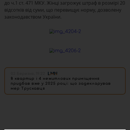
до ч.1 ст. 471 МКУ.
Жінці
загрожує штраф в розмірі 20
відсотків від суми, що перевищує норму, дозволену
законодавством України.
03 Березня, 19:22
8 квартир і 4 нежитлових приміщення
придбав вже у 2025 році: що задекларував
мер Трускавця