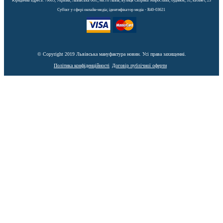
Юридична адреса: 79005, Україна, Львівська обл., місто Львів, вулиця Скорика Мирослава, будинок, 31, кабінет, 23
Cуб'єкт у сфері онлайн-медіа; ідентифікатор медіа - R40-03621
© Copyright 2019 Львівська мануфактура новин. Усі права захищенні.
Політика конфіденційності
Договір публічної оферти