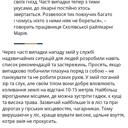
своїх гнізд. Часті випадки тепер з тими
укусами, до лікарні постійно хтось
звертається. Розвелося тих повзучих багато
і чомусь ніхто з ними ніяк не бореться», –
говорить працівниця Сколівської райлікарні
Марія.
Через часті випадки нападу змій у службі
надзвичайних ситуацій для людей розробили навіть
список рекомендацій та застережинь. Просять, якщо
випадково побачили плазуна поряд із собою – не
панікувати та не робити різких рухів. У змій поганий
зір та слух, але своїм тілом вони добре вловлюють
коливання землі на відстані 10-15 метрів. Найбільш
вірогідними місцями, де можна зустріти гадюк, є кущі
та висока трава. Зазвичай найбільше їх в лісі та при
дорогах у гірських місцевостях, чагарниках. Тому
вирушаючи у ліс, краще взувати високе, щільне взуття,
котре змія не прокусить.