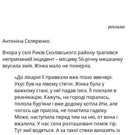
реклама
Антоніна Скляренко
Вчора у селі Риків Сколівського району трапився
неприємний інцидент – місцеву 56-річну мешканку
вкусила змія. Жінка мало не померла.
«До лікарні її привезли вже пізно ввечері.
Укус був на лівому стегні. Жінка була у
важкому стані, у неї падав тиск. Її поклали в
реанімацію. Кажуть, на городі поралась,
полола бур’яни і вже додому хотіла йти, але
чогось ще присіла, не помітила гадюку.
Може, наступила перед тим на ню, от вона і
вжалила. У нас села розташовані поміж гір.
Тут змії водяться. А за такої спеки вилазять із