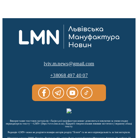
lviv.m.news@gmail.com
+38068 497 40 07
Використання текстових матеріалів «Львівської мануфактури новин» дозволяється виключно за умови згадки
першоджерела тексту – «LMN» (https://www.lmn.in.ua). Відкрите гіперпосилання повинне міститися у першому абзаці
тексту.
Редакція «LMN» може не розділяти позицію авторів розділу “Блоги” та не несе відповідальність за їхні матеріали.