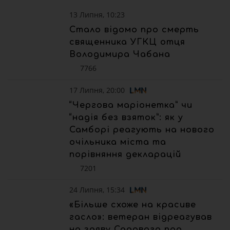
13 Липня, 10:23
Стало відомо про смерть
священника УГКЦ отця
Володимира Чабана
7766
17 Липня, 20:00
“Чергова маріонетка” чи
“надія без взяток”: як у
Самборі реагують на нового
очільника міста та
порівняння декларацій
7201
24 Липня, 15:34
«Більше схоже на красиве
гасло»: ветеран відреагував
на заяву Садового про