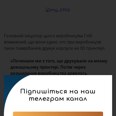
Головний ініціатор цього виробництва Гліб
впевнений, що вони єдині, хто при виробництві
таких павербанків друкує корпуси на 3D принтері.
«Починали ми з того, що друкували на моєму
домашньому принтері. Потім через
розширення виробництва довелось
збільшувати їх кількість. Зараз маємо дев’ять
3D принтерів. Окрім електронних сигарет,
Підпишіться на наш
потрібний тип батареї мають телефони,
ноутбуки та інші девайси. По статистиці 18
телеграм канал
розібраних «електронок» йде на виготовлення
1 павербанка потужністю 12-15 тисяч міліампер.