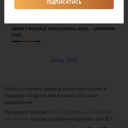
Їх перевагою є ударостійкість, матеріал, з якого
ПІДПИСАТИСЬ
ми друкуємо корпуси називається PEG-пластик.
Це той самий, з якого виготовляють пластикові
пляшки. Хлопці казали, що після обстрілу вони
єдині з амуніції залишались цілі», – розповів
Гліб.
За його словами, команді волонтерів вдалося
передати на фронт вже близько 300 таких
павербанків.
Нагадаємо, раніше
LMN спілкувалась з Василем
Гапійчуком
про виготовлення буржуйок для ЗСУ.