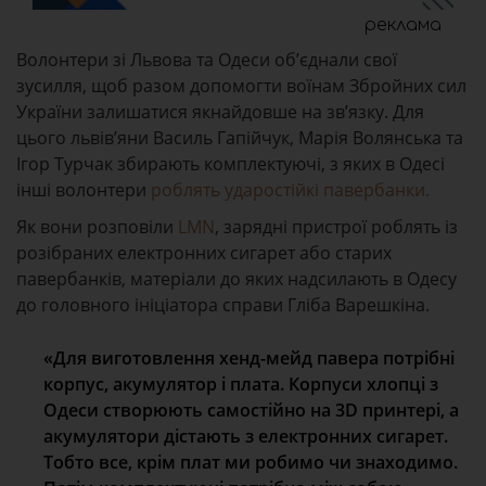
реклама
Волонтери зі Львова та Одеси об’єднали свої
зусилля, щоб разом допомогти воїнам Збройних сил
України залишатися якнайдовше на зв’язку. Для
цього львів’яни Василь Гапійчук, Марія Волянська та
Ігор Турчак збирають комплектуючі, з яких в Одесі
інші волонтери
роблять ударостійкі павербанки.
Як вони розповіли
LMN
, зарядні пристрої роблять із
розібраних електронних сигарет або старих
павербанків, матеріали до яких надсилають в Одесу
до головного ініціатора справи Гліба Варешкіна.
«Для виготовлення хенд-мейд павера потрібні
корпус, акумулятор і плата. Корпуси хлопці з
Одеси створюють самостійно на 3D принтері, а
акумулятори дістають з електронних сигарет.
Тобто все, крім плат ми робимо чи знаходимо.