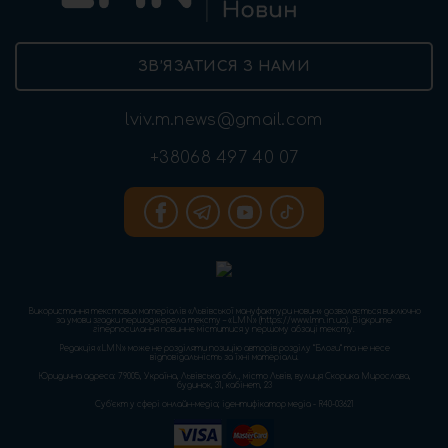
ЗВ’ЯЗАТИСЯ З НАМИ
lviv.m.news@gmail.com
+38068 497 40 07
Використання текстових матеріалів «Львівської мануфактури новин» дозволяється виключно
за умови згадки першоджерела тексту – «LMN» (https://www.lmn.in.ua). Відкрите
гіперпосилання повинне міститися у першому абзаці тексту.
Редакція «LMN» може не розділяти позицію авторів розділу “Блоги” та не несе
відповідальність за їхні матеріали.
Юридична адреса: 79005, Україна, Львівська обл., місто Львів, вулиця Скорика Мирослава,
будинок, 31, кабінет, 23
Cуб'єкт у сфері онлайн-медіа; ідентифікатор медіа - R40-03621