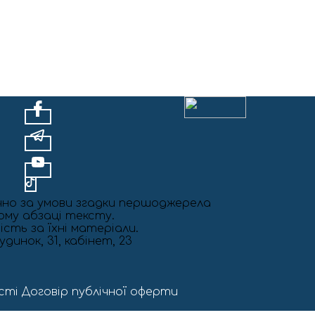
чно за умови згадки першоджерела
шому абзаці тексту.
ість за їхні матеріали.
динок, 31, кабінет, 23
сті
Договір публічної оферти