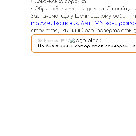
• Сокальська сорочка
• Обряд «Заплітання долі» зі Стрийщин
Зазначимо, що у Шептицькому районі тр
та Алли Івашківих. Для LMN вони розпов
століття, і як нині його повертають 
05 Квітня, 19:27
На Львівщині шахтар став гончарем і в