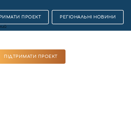
РИМАТИ ПРОЕКТ
РЕГІОНАЛЬНІ НОВИНИ
ПІДТРИМАТИ ПРОЕКТ
Популярні
13 Липня, 10:23
Стало відомо про
смерть священника
ної
УГКЦ отця Володимира
Чабана
7698
17 Липня, 20:00