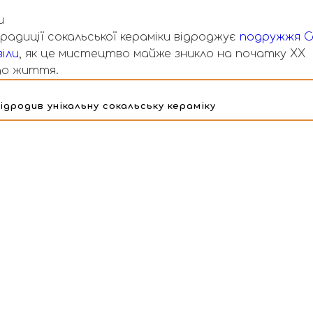
и
адиції сокальської кераміки відроджує
подружжя С
іли
, як це мистецтво майже зникло на початку ХХ
до життя.
ідродив унікальну сокальську кераміку