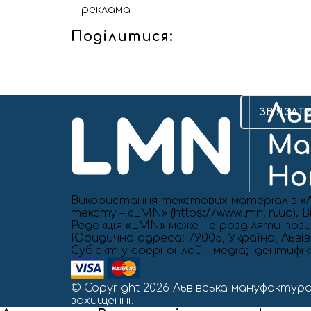
реклама
Поділитися:
ЗВ’ЯЗАТ
Використання текстових матеріалів «Л
тексту – «LMN» (https://www.lmn.in.ua)
Редакція «LMN» може не розділяти позиц
Юридична адреса: 79005, Україна, Львівс
Cуб'єкт у сфері онлайн-медіа; ідентифі
© Copyright 2026 Львівська мануфактура
захищенні.