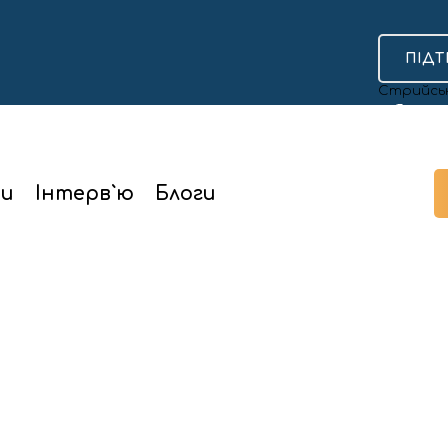
ПІДТ
ти
Інтерв`ю
Блоги
у нематеріальної культурної спадщини України
аміку внесли до
теріальної культур
їни