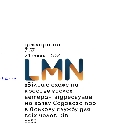
ьний
“Чергова маріонетка”
чи “надія без взяток”: як
у Самборі реагують на
нового очільника міста
та порівняння
 тому,
декларацій
7157
их
24 Липня, 15:34
«Більше схоже на
красиве гасло»:
ветеран відреагував
на заяву Садового про
військову службу для
всіх чоловіків
5583