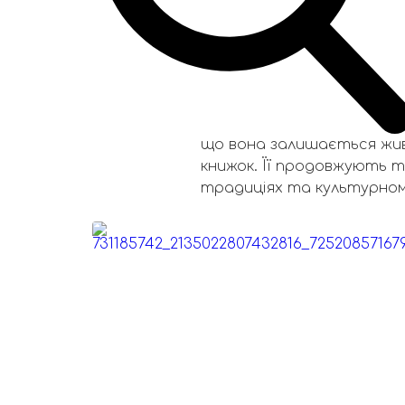
Традицію побутування та мистецтво ст
перелік елементів нематеріальної куль
Львівської обласної військової адмініст
«Це важливе визнання уні
Сокальщині та збереглася
що вона залишається живо
книжок. Її продовжують 
традиціях та культурном