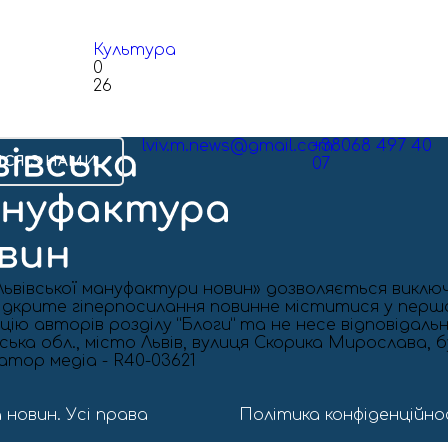
Культура
0
26
lviv.m.news@gmail.com
+38068 497 40
ИСЯ З НАМИ
07
ьвівської мануфактури новин» дозволяється виклю
. Відкрите гіперпосилання повинне міститися у пер
ію авторів розділу “Блоги” та не несе відповідальн
ька обл., місто Львів, вулиця Скорика Мирослава, бу
катор медіа - R40-03621
 новин. Усі права
Політика конфіденційно