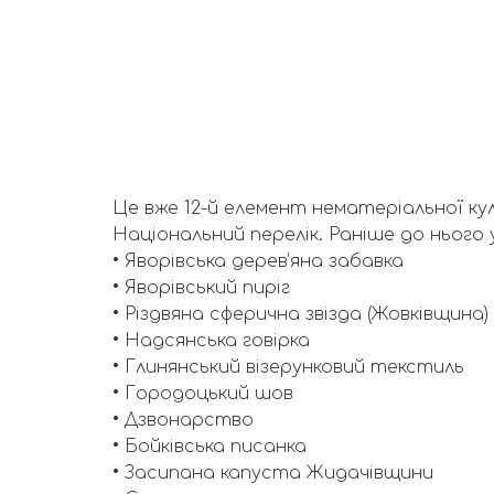
Це вже 12-й елемент нематеріальної кул
Національний перелік. Раніше до нього 
• Яворівська дерев’яна забавка
• Яворівський пиріг
• Різдвяна сферична звізда (Жовківщина)
• Надсянська говірка
• Глинянський візерунковий текстиль
• Городоцький шов
• Дзвонарство
• Бойківська писанка
• Засипана капуста Жидачівщини