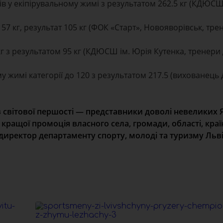
 у екіпірувальному жимі з результатом 262.5 кг (КДЮСШ
 57 кг, результат 105 кг (ФОК «Старт», Новояворівськ, тр
г з результатом 95 кг (КДЮСШ ім. Юрія Кутенка, тренери 
му жимі категорії до 120 з результатом 217.5 (виховане
 світової першості — представники доволі невеликих 
 кращої промоція власного села, громади, області, краї
директор департаменту спорту, молоді та туризму Льв