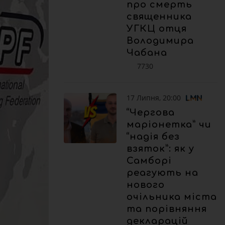
про смерть
священника
УГКЦ отця
Володимира
Чабана
7730
17 Липня, 20:00
“Чергова
маріонетка” чи
“надія без
взяток”: як у
Самборі
реагують на
нового
очільника міста
та порівняння
декларацій