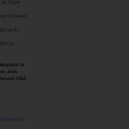
 ім. Юрія
енер Посенко
Детко А.,
ць ДЮСШ
Яворова та
ни, аніж
івської ОВА