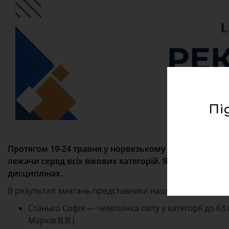
Пі
Протягом 19-24 травня у норвезькому місті Драммен
лежачи серед всіх вікових категорій. Як
повідомили
дисциплінах.
В результаті змагань представники нашої області здобу
Станько Софія — чемпіонка світу у категорії до 63
Марків В.В.)