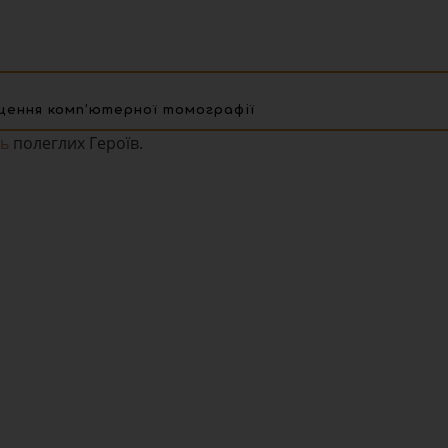
щення комп’ютерної томографії
ть
полеглих Героїв.