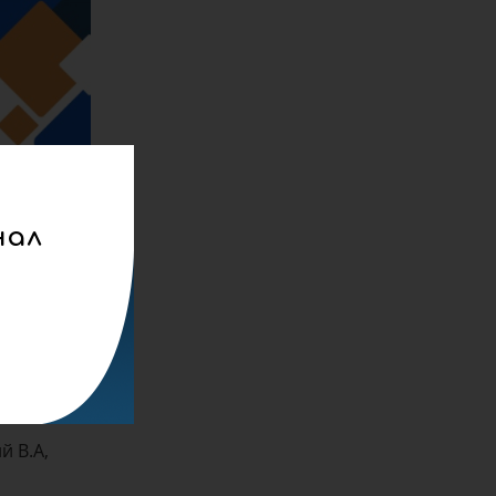
нал
реклама
го жиму
ів у різних
й В.А,