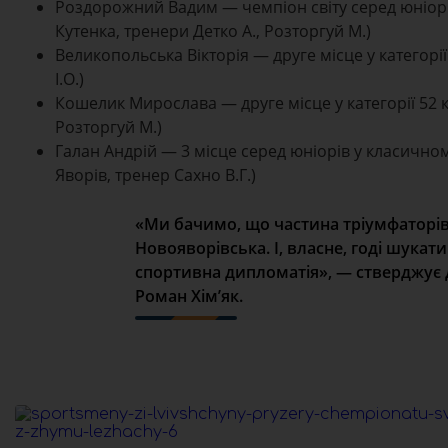
Роздорожний Вадим — чемпіон світу серед юніорів
Кутенка, тренери Детко А., Розторгуй М.)
Великопольська Вікторія — друге місце у категорії
І.О.)
Кошелик Мирослава — друге місце у категорії 52 к
Розторгуй М.)
Галан Андрій — 3 місце серед юніорів у класично
Яворів, тренер Сахно В.Г.)
«Ми бачимо, що частина тріумфаторів
Новояворівська. І, власне, годі шукати
спортивна дипломатія», — стверджує 
Роман Хімʼяк.