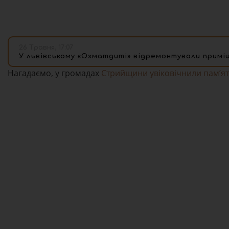
26 Травня, 17:07
У львівському «Охматдиті» відремонтували примі
Нагадаємо, у громадах
Стрийщини увіковічнили памʼя