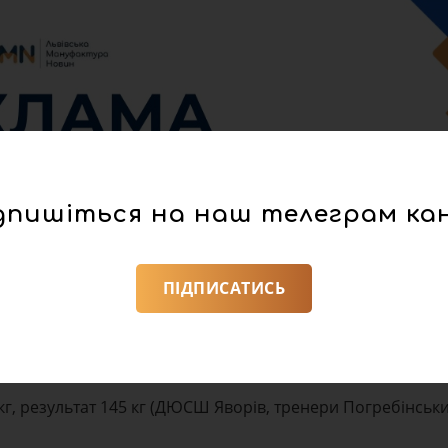
дпишіться на наш телеграм ка
ПІДПИСАТИСЬ
 проходив чемпіонат світу з жиму лежачи та класично
у Львівській ОВА, Львівщину представляли 5 спортсмен
ли такі нагороди:
 кг, результат 145 кг (ДЮСШ Яворів, тренери Погребінськи