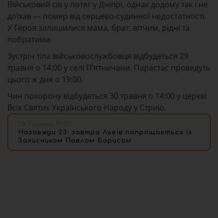
Військовий сів у потяг у Дніпрі, однак додому так і не
доїхав — помер від серцево-судинної недостатності.
У Героя залишилися мама, брат, вітчим, рідні та
побратими.
Зустріч тіла військовослужбовця відбудеться 29
травня о 14:00 у селі Пʼятничани. Парастас проведуть
цього ж дня о 19:00.
Чин похорону відбудеться 30 травня о 14:00 у церкві
Всіх Святих Українського Народу у Стрию.
28 Травня, 19:50
Назавжди 23: завтра Львів попрощається із
Захисником Павлом Борисом