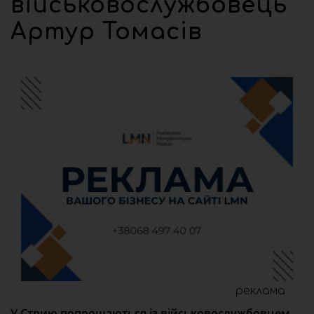
військовослужбовець
Артур Томасів
реклама
У Стрию попрощаються із військовослужбовцем