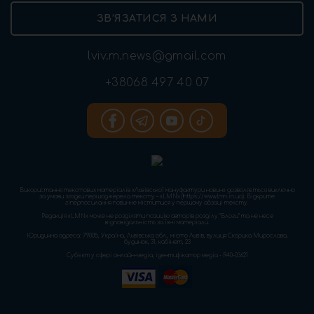
ЗВ’ЯЗАТИСЯ З НАМИ
lviv.m.news@gmail.com
+38068 497 40 07
Використання текстових матеріалів «Львівської мануфактури новин» дозволяється виключно
за умови згадки першоджерела тексту – «LMN» (https://www.lmn.in.ua). Відкрите
гіперпосилання повинне міститися у першому абзаці тексту.
Редакція «LMN» може не розділяти позицію авторів розділу “Блоги” та не несе
відповідальність за їхні матеріали.
Юридична адреса: 79005, Україна, Львівська обл., місто Львів, вулиця Скорика Мирослава,
будинок, 31, кабінет, 23
Cуб'єкт у сфері онлайн-медіа; ідентифікатор медіа - R40-03621