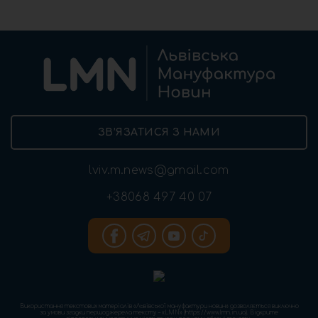
ЗВ’ЯЗАТИСЯ З НАМИ
lviv.m.news@gmail.com
+38068 497 40 07
Використання текстових матеріалів «Львівської мануфактури новин» дозволяється виключно
за умови згадки першоджерела тексту – «LMN» (https://www.lmn.in.ua). Відкрите