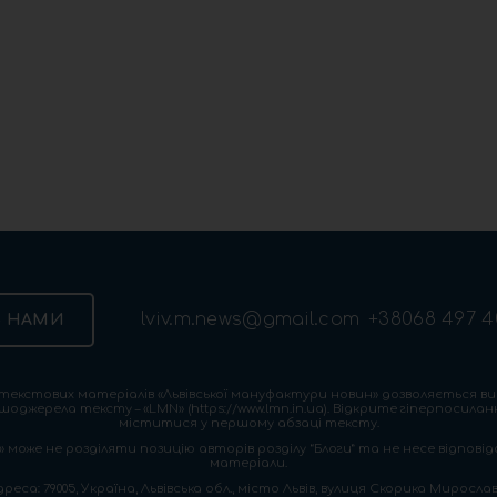
lviv.m.news@gmail.com
+38068 497 4
З НАМИ
екстових матеріалів «Львівської мануфактури новин» дозволяється ви
шоджерела тексту – «LMN» (https://www.lmn.in.ua). Відкрите гіперпосила
міститися у першому абзаці тексту.
 може не розділяти позицію авторів розділу “Блоги” та не несе відповіда
матеріали.
са: 79005, Україна, Львівська обл., місто Львів, вулиця Скорика Мирослава