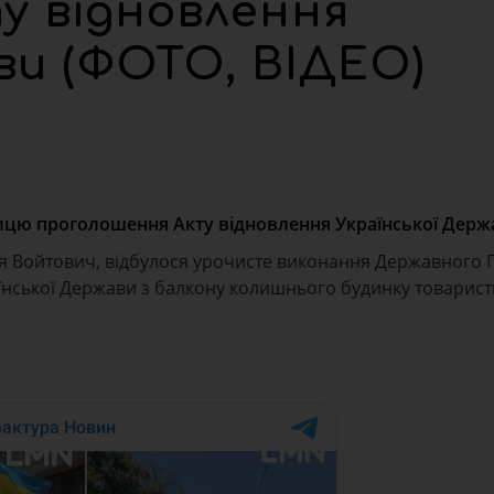
у відновлення
ви (ФОТО, ВІДЕО)
чницю проголошення Акту відновлення Української Держ
орія Войтович, відбулося урочисте виконання Державного 
аїнської Держави з балкону колишнього будинку товарист