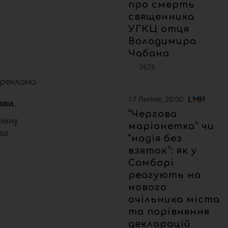
про смерть
священника
УГКЦ отця
Володимира
Чабана
7675
реклама
17 Липня, 20:00
ави.
“Чергова
Гімну
маріонетка” чи
ва
“надія без
взяток”: як у
Самборі
реагують на
нового
очільника міста
та порівняння
декларацій