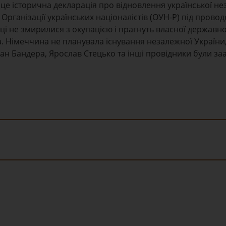
це історична декларація про відновлення української не
 Організації українських націоналістів (ОУН-Р) під прово
ці не змирилися з окупацією і прагнуть власної державно
. Німеччина не планувала існування незалежної України,
епан Бандера, Ярослав Стецько та інші провідники були з