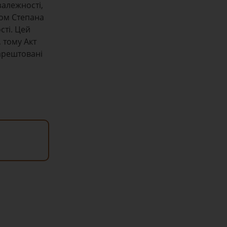
залежності,
дом Степана
сті. Цей
 тому Акт
аарештовані