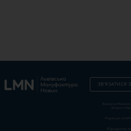
ЗВ’ЯЗАТИСЯ 
Використання т
згадки пер
Редакція «LMN»
Юридична адре