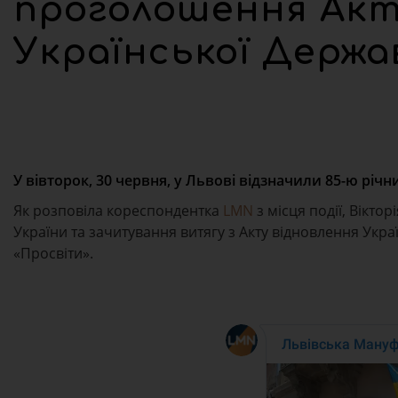
проголошення Акт
Української Держа
У вівторок, 30 червня, у Львові відзначили 85-ю рі
Як розповіла кореспондентка
LMN
з місця події, Вікт
України та зачитування витягу з Акту відновлення Укр
«Просвіти».