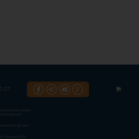
0 07
ключно за умови
ння повинне
льність за їхні
, будинок, 31,