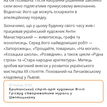
на бік позивача. Після набрання рішенням законної
сили воно підлягатиме примусовому виконанню.
Водночас його ще можуть оскаржити в
апеляційному порядку.
Зазначимо, що у цьому будинку свого часу жив і
працював український художник Антін
Манастирський — живописець, графік та
іконописець. Серед його найвідоміших робіт —
«Запорожець», «Прощайте, товариші», «На могилі»,
«Козацька школа», «Розвідник», а також цикли «Рідна
стріха» та «Стара народна архітектура». Митець
зробив вагомий внесок у розвиток українського
мистецтва ХХ століття. Похований на Личаківському
кладовищі у Львові.
07 Липня, 12:52
Британський стріт-арт художник Філіп
Грісвуд створюватиме мурали у
Шептицькому