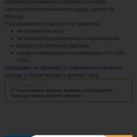
вибухових речовинах боєприпаси можуть
здетонувати від найменшого удару, дотику чи
вібрації.
У разі виявлення підозрілого предмета:
не торкайтеся його;
не намагайтеся переносити чи розбирати;
відійдіть на безпечну відстань;
негайно телефонуйте за номерами «101» або
«102».
Нагадаємо, на території 21 навчально-освітнього
закладу
у Львові висадять дерева і кущі.
12 Травня, 18:30
У Галицькому районі Львова перекриють
проїзд через ремонт мереж