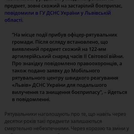
предмет, зовні схожий на застарілий боєприпас,
повідомили в ГУ ДСНС України у Львівській
області.
“На місце події прибув офіцер-рятувальник
громади. Після огляду встановлено, що
виявлений предмет схожий на 122-мм
артилерійський снаряд часів ІІ Світової війни.
Про знахідку повідомлено правоохоронців, а
також подано заявку до Мобільного
рятувального центру швидкого реагування
«Львів» ДСНС України для подальшого
вилучення та знищення боєприпасу”, – йдеться
в повідомленні.
Рятувальники наголошують про те, що навіть через
десятки років такі предмети залишаються
смертельно небезпечними. Через корозію та зміни у