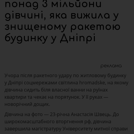
понад 3 мільйони
дівчині, яка вижила у
знищеному ракетою
будинку у Дніпрі
реклама
Учора після ракетного удару по житловому будинку
у Дніпрі соцмережами світлина hromadske, на якому
дівчина сидить біля власної ванни на руїнах
квартири та чекає на порятунок. У її руках —
новорічний дощик.
Дівчина на фото — 23-річна Анастасія Швець. До
широкомасштабного вторгнення рф, дівчина
завершила магістратуру Університету митної справи