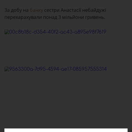
За добу на
банку
сестри Анастасії небайдужі
перехарахували понад 3 мільйони гривень.