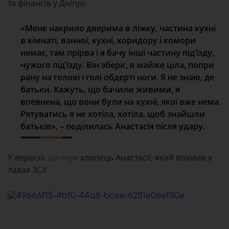
та фінансів у Дніпрі.
«Мене накрило дверима в ліжку, частина кухні
в кімнаті, ванної, кухні, коридору і комори
немає, там прірва і я бачу інші частину під’їзду,
чужого під’їзду. Він зберіг, я майже ціла, попри
рану на голові і голі обдерті ноги. Я не знаю, де
батьки. Кажуть, що бачили живими, я
впевнена, що вони були на кухні, якої вже нема.
Рятуватись я не хотіла, хотіла, щоб знайшли
батьків», – поділилась Анастасія після удару.
У вересні
загинув
хлопець Анастасії, який воював у
лавах ЗСУ.