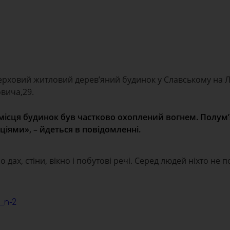
верховий житловий дерев’яний будинок у Славському на Л
овича,29.
місця будинок був частково охоплений вогнем. Полум
ями», – йдеться в повідомленні.
ах, стіни, вікно і побутові речі. Серед людей ніхто не 