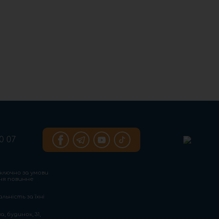
0 07
ключно за умови
ння повинне
льність за їхні
, будинок, 31,