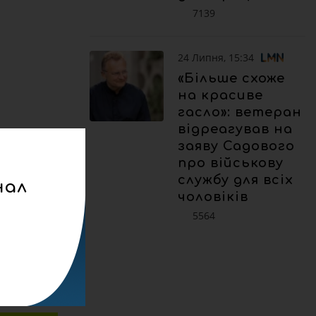
7139
24 Липня, 15:34
«Більше схоже
на красиве
гасло»: ветеран
відреагував на
заяву Садового
про військову
службу для всіх
нал
чоловіків
5564