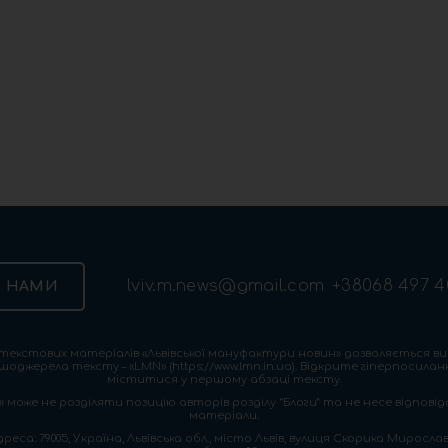
lviv.m.news@gmail.com
+38068 497 4
З НАМИ
екстових матеріалів «Львівської мануфактури новин» дозволяється ви
шоджерела тексту – «LMN» (https://www.lmn.in.ua). Відкрите гіперпосила
міститися у першому абзаці тексту.
 може не розділяти позицію авторів розділу “Блоги” та не несе відповіда
матеріали.
са: 79005, Україна, Львівська обл., місто Львів, вулиця Скорика Мирослава