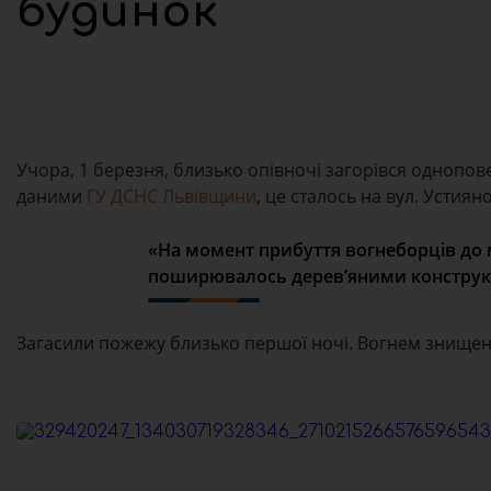
будинок
Учора, 1 березня, близько опівночі загорівся однопо
даними
ГУ ДСНС Львівщини
, це сталось на вул. Устиян
«На момент прибуття вогнеборців до 
поширювалось дерев’яними конструкці
Загасили пожежу близько першої ночі. Вогнем знищено д