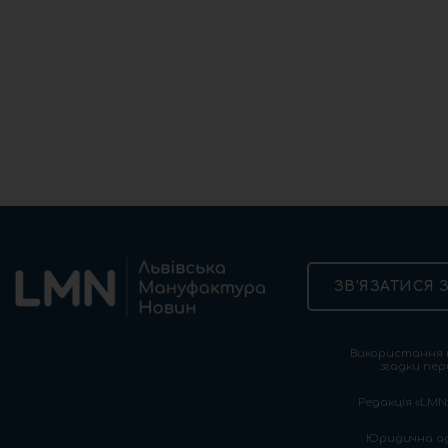
ЗВ’ЯЗАТИСЯ 
Використання т
згадки пер
Редакція «LMN»
Юридична адре