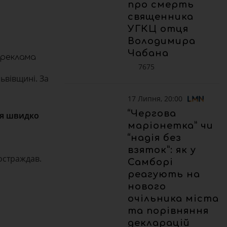
про смерть
священника
УГКЦ отця
Володимира
Чабана
реклама
7675
ьвівщині. За
17 Липня, 20:00
“Чергова
’я швидко
маріонетка” чи
“надія без
взяток”: як у
постраждав.
Самборі
реагують на
нового
очільника міста
та порівняння
декларацій