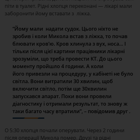
піти в туалет. Рідні хлопця переконані — лікарі мали
заборонити йому вставати з ліжка.
“Йому мали надати судок. Цього ніхто не
зробив і коли Микола встав з ліжка, то почав
блювати кров’ю. Кров хлинула з вух, носа… І
тільки після цієї картини працівники лікарні
зрозуміли, що треба провести КТ. До цього
моменту пройшло 4 години. А коли
його привезли на процедуру, у кабінеті не було
світла. Вони витратили 30 хвилин, щоб
включити світло, потім ще 30хвилин
запускався апарат. Поки вони провели
діагностику і отримали результат, то знову ж
таки багато часу втратили”, – повідомив друг .
О 5:30 хлопця почали оперувати. Через 2 години
після операції Микола помер. Друзі та рідні