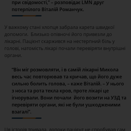
при свідомості,” – розповідає LMN друг
потерпілого Віталій Романчук.
У важкому стані хлопця забрала карета швидкої
допомоги. Близько опівночі його привезли до
лікарні. Пацієнт скаржився на нестерпний біль у
голові, натомість лікарі почали перевіряти внутрішні
органи.
“Він міг розмовляти, і в самій лікарні Микола
весь час повторював та кричав, що його дуже
сильно болить голова, – каже Віталій. – У нього
з носа та рота текла кров, проте лікарі це
ігнорували. Вони почали його возити на УЗД та
перевіряти органи, які не були ушкодженими
взагалі”.
Ця історія тривала, допоки пацієнт не спробував сам