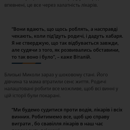
впевнені, це все через халатність лікарів.
“Вони вдають, що щось роблять, а насправді
чекають, коли під’їдуть родичі, і дадуть хабаря.
Я не стверджую, що так відбувається завжди,
але судячи з того, як розвивались обставини,
то так воно і було”, – каже Віталій.
Близькі Миколи зараз у шоковому стані. Його
дівчина та мама втратили сенс життя. Родичі
налаштовані робити все можливе, щоб всі винні у
цій історії були покарані.
“Ми будемо судитися проти водія, лікарів і всіх
винних. Робитимемо все, щоб цю справу
виграти , бо свавілля лікарів в наш час