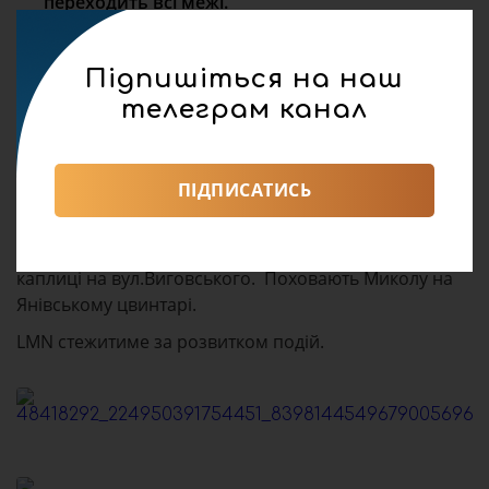
переходить всі межі.
Треба доносити всіма можливими способами
,що коли ти щось робиш, роби це совісно, і
Підпишіться на наш
якщо від тебе щось залежить -зробити потрібно
все можливе, аби допомогти, а тим більше,
телеграм канал
якщо йдеться про чиєсь життя…”- каже подруга
потерпілого Наталія Демко.
ПІДПИСАТИСЬ
Похорон відбудеться завтра о 12.00 у поминальній
каплиці на вул.Виговського. Поховають Миколу на
Янівському цвинтарі.
LMN стежитиме за розвитком подій.