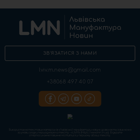
ЗВ’ЯЗАТИСЯ З НАМИ
lviv.m.news@gmail.com
+38068 497 40 07
Використання текстових матеріалів «Львівської мануфактури новин» дозволяється виключно
за умови згадки першоджерела тексту – «LMN» (https://www.lmn.in.ua). Відкрите
гіперпосилання повинне міститися у першому абзаці тексту.