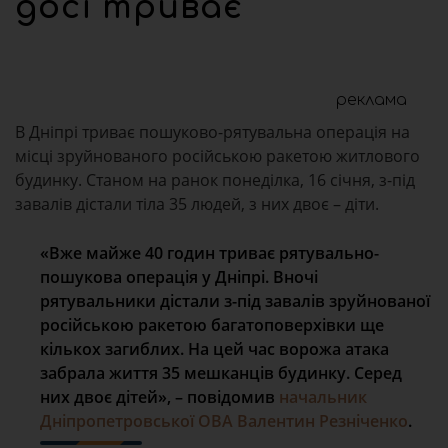
досі триває
реклама
В Дніпрі триває пошуково-рятувальна операція на
місці зруйнованого російською ракетою житлового
будинку. Станом на ранок понеділка, 16 січня, з-під
завалів дістали тіла 35 людей, з них двоє – діти.
«Вже майже 40 годин триває рятувально-
пошукова операція у Дніпрі. Вночі
рятувальники дістали з-під завалів зруйнованої
російською ракетою багатоповерхівки ще
кількох загиблих. На цей час ворожа атака
забрала життя 35 мешканців будинку. Серед
них двоє дітей», – повідомив
начальник
Дніпропетровської ОВА Валентин Резніченко
.