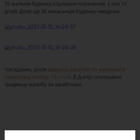
75 жителів будинку отримали поранення, з них 14
дітей. Доля ще 35 мешканців будинку невідома.
Нагадаємо, росія
вдарила ракетою по житловій 9-
поверхівці пообіді 14 січня
. В Дніпрі оголошено
триденну жалобу за загиблими.