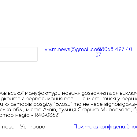
lviv.m.news@gmail.com
+38068 497 40
ИСЯ З НАМИ
07
ьвівської мануфактури новин» дозволяється виклю
. Відкрите гіперпосилання повинне міститися у пер
ію авторів розділу “Блоги” та не несе відповідальн
ька обл., місто Львів, вулиця Скорика Мирослава, бу
катор медіа - R40-03621
 новин. Усі права
Політика конфіденційно