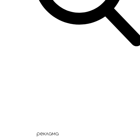
це
повідомив
міський голова Олег Вольс
Мер подякував всім, хто працював, щоб як
що вчора у Жовкві було зруйно
Нагадаємо,
цілі повторно атакували обʼєкт критичної і
задимлення, не наближатися до місця, де ста
реклама