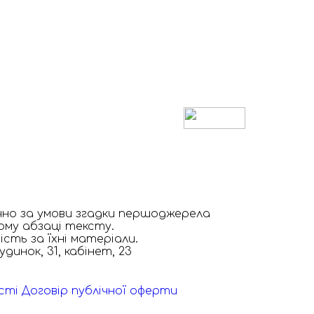
чно за умови згадки першоджерела
шому абзаці тексту.
ість за їхні матеріали.
динок, 31, кабінет, 23
сті
Договір публічної оферти