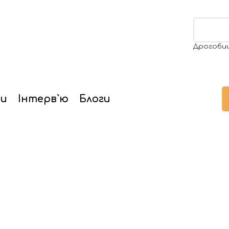
ПІДТ
ти
Інтерв`ю
Блоги
икла внаслідок російських ударів
 загасили пожежу, як
док російських удар
відували вогонь у місці, куди влучили російські цілі