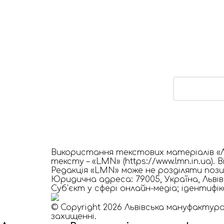
ЗВ’ЯЗАТ
Використання текстових матеріалів «Л
тексту – «LMN» (https://www.lmn.in.ua)
Редакція «LMN» може не розділяти позиц
Юридична адреса: 79005, Україна, Львівс
Cуб'єкт у сфері онлайн-медіа; ідентифі
© Copyright 2026 Львівська мануфактура
захищенні.