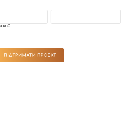
РИМАТИ ПРОЕКТ
РЕГІОНАЛЬНІ НОВИНИ
ПІДТРИМАТИ ПРОЕКТ
Популярні
13 Липня, 10:23
а
Стало відомо про
смерть священника
ів
УГКЦ отця Володимира
Чабана
7785
17 Липня, 20:00
. Про
“Чергова