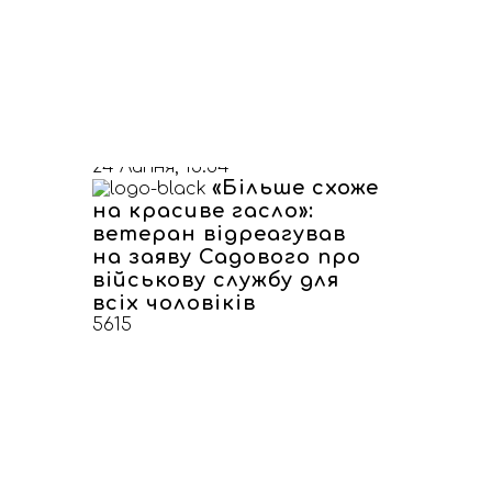
маріонетка” чи “надія
без взяток”: як у
Самборі реагують на
нового очільника міста
ворожі
та порівняння
ерез
декларацій
7206
24 Липня, 15:34
«Більше схоже
на красиве гасло»:
ветеран відреагував
на заяву Садового про
військову службу для
всіх чоловіків
5615