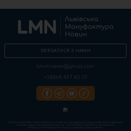
ЗВ’ЯЗАТИСЯ З НАМИ
lviv.m.news@gmail.com
+38068 497 40 07
Використання текстових матеріалів «Львівської мануфактури новин» дозволяється виключно
за умови згадки першоджерела тексту – «LMN» (https://www.lmn.in.ua). Відкрите
гіперпосилання повинне міститися у першому абзаці тексту.