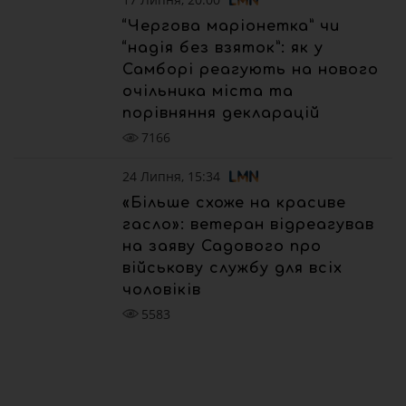
“Чергова маріонетка” чи
“надія без взяток”: як у
Самборі реагують на нового
очільника міста та
порівняння декларацій
7166
24 Липня, 15:34
«Більше схоже на красиве
гасло»: ветеран відреагував
на заяву Садового про
військову службу для всіх
чоловіків
5583