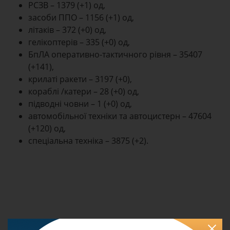
РСЗВ – 1379 (+1) од,
засоби ППО – 1156 (+1) од,
літаків – 372 (+0) од,
гелікоптерів – 335 (+0) од,
БпЛА оперативно-тактичного рівня – 35407
(+141),
крилаті ракети – 3197 (+0),
кораблі /катери – 28 (+0) од,
підводні човни – 1 (+0) од,
автомобільної техніки та автоцистерн – 47604
(+120) од,
спеціальна техніка – 3875 (+2).