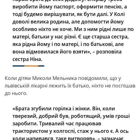
виробити йому паспорт, оформити пенсію, а
тоді будемо вирішувати, як бути далі. У Колі
доволі велика родина, але допомогти йому
особливо ніхто не хоче. Ми з ним рідні лише по
матері, батьки у нас різні. Є ще старша сестра,
яка рідна йому і по матері, і по батькові, але
вона відмовилася його взяти», – розповіла
сестра Ніна.
Коли дітям Миколи Мельника повідомили, що у
львівській лікарні лежить їх батько, ніхто не поспішав
до нього.
«Брата згубили горілка і жінки. Він, коли
тверезий, добрий був, роботящий, умів гроші
заробити. Тривалий час працював
трактористом у колгоспі, стаж у нього є. А ось
коли напивався, таке витворяв», – зазначає