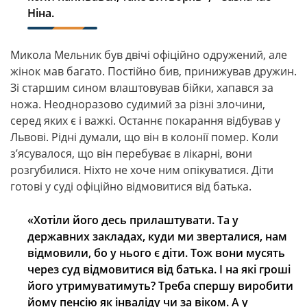
Ніна.
Микола Мельник був двічі офіційно одружений, але
жінок мав багато. Постійно бив, принижував дружин.
Зі старшим сином влаштовував бійки, хапався за
ножа. Неодноразово судимий за різні злочини,
серед яких є і важкі. Останнє покарання відбував у
Львові. Рідні думали, що він в колонії помер. Коли
з’ясувалося, що він перебуває в лікарні, вони
розгубилися. Ніхто не хоче ним опікуватися. Діти
готові у суді офіційно відмовитися від батька.
«Хотіли його десь прилаштувати. Та у
державних закладах, куди ми зверталися, нам
відмовили, бо у нього є діти. Тож вони мусять
через суд відмовитися від батька. І на які гроші
його утримуватимуть? Треба спершу виробити
йому пенсію як інваліду чи за віком. А у