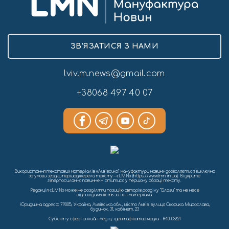
ЗВ’ЯЗАТИСЯ З НАМИ
lviv.m.news@gmail.com
+38068 497 40 07
Використання текстових матеріалів «Львівської мануфактури новин» дозволяється виключно
за умови згадки першоджерела тексту – «LMN» (https://www.lmn.in.ua). Відкрите
гіперпосилання повинне міститися у першому абзаці тексту.
Редакція «LMN» може не розділяти позицію авторів розділу “Блоги” та не несе
відповідальність за їхні матеріали.
Юридична адреса: 79005, Україна, Львівська обл., місто Львів, вулиця Скорика Мирослава,
будинок, 31, кабінет, 23
Cуб'єкт у сфері онлайн-медіа; ідентифікатор медіа - R40-03621