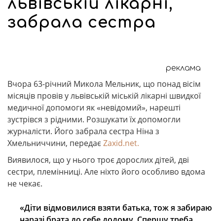
львівській лікарні,
забрала сестра
реклама
Вчора 63-річний Микола Мельник, що понад вісім
місяців провів у львівській міській лікарні швидкої
медичної допомоги як «невідомий», нарешті
зустрівся з рідними. Розшукати їх допомогли
журналісти. Його забрала сестра Ніна з
Хмельниччини, передає
Zaxid.net.
Виявилося, що у нього троє дорослих дітей, дві
сестри, племінниці. Але ніхто його особливо вдома
не чекає.
«Діти відмовилися взяти батька, тож я забираю
наразі брата до себе додому. Спершу треба