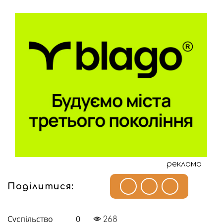
реклама
Поділитися:
Суспільство
0
268