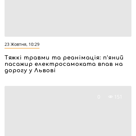
23 Жовтня, 10:29
Тяжкі травми та реанімація: п’яний
пасажир електросамоката впав на
дорогу у Львові
0
151