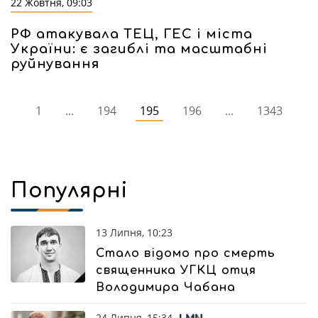
22 Жовтня, 09:03
РФ атакувала ТЕЦ, ГЕС і міста
України: є загиблі та масштабні
руйнування
1
...
194
195
196
...
1343
Популярні
13 Липня, 10:23
Стало відомо про смерть
священника УГКЦ отця
Володимира Чабана
24 Липня, 15:34