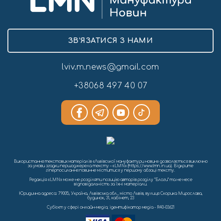
ЗВ’ЯЗАТИСЯ З НАМИ
lviv.m.news@gmail.com
+38068 497 40 07
Використання текстових матеріалів «Львівської мануфактури новин» дозволяється виключно
за умови згадки першоджерела тексту – «LMN» (https://www.lmn.in.ua). Відкрите
гіперпосилання повинне міститися у першому абзаці тексту.
Редакція «LMN» може не розділяти позицію авторів розділу “Блоги” та не несе
відповідальність за їхні матеріали.
Юридична адреса: 79005, Україна, Львівська обл., місто Львів, вулиця Скорика Мирослава,
будинок, 31, кабінет, 23
Cуб'єкт у сфері онлайн-медіа; ідентифікатор медіа - R40-03621