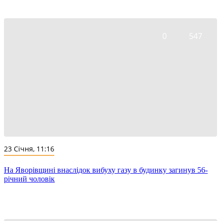
0
547
23 Січня, 11:16
На Яворівщині внаслідок вибуху газу в будинку загинув 56-
річний чоловік