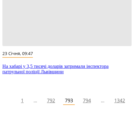
23 Січня, 09:47
На хабарі у 3,5 тисячі доларів затримали інспектора
патрульної поліції Львівщини
1
...
792
793
794
...
1342