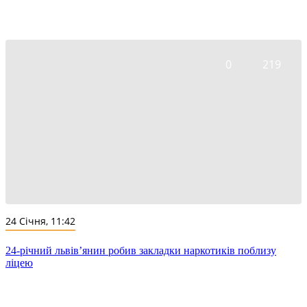
0
219
24 Січня, 11:42
24-річний львів’янин робив закладки наркотиків поблизу
ліцею