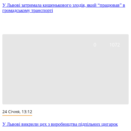
У Львові затримала кишенькового злодія, який “працював” в
громадському транспорті
0
1072
24 Січня, 13:12
У Львові викрили цех з виробництва підпільних цигарок