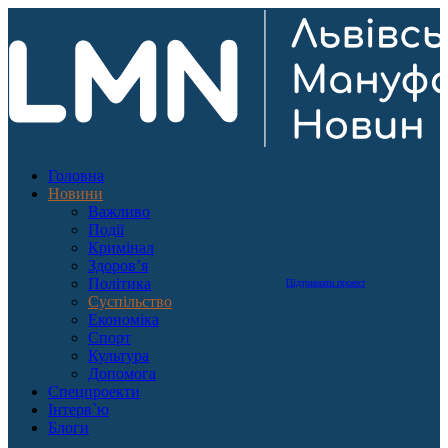
Головна
Новини
Важливо
Події
Кримінал
Здоров’я
Політика
Підтримати проект
Суспільство
Економіка
Спорт
Культура
Допомога
Спецпроекти
Інтерв`ю
Блоги