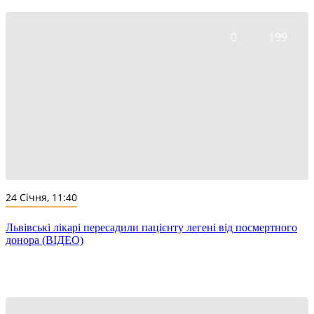
0
199
24 Січня, 11:40
Львівські лікарі пересадили пацієнту легені від посмертного
донора (ВІДЕО)