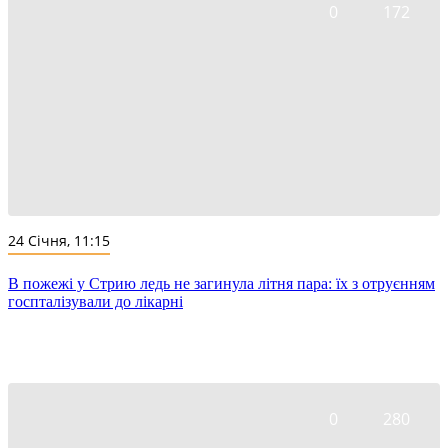
0
172
24 Січня, 11:15
В пожежі у Стрию ледь не загинула літня пара: їх з отруєнням
госпталізували до лікарні
0
280