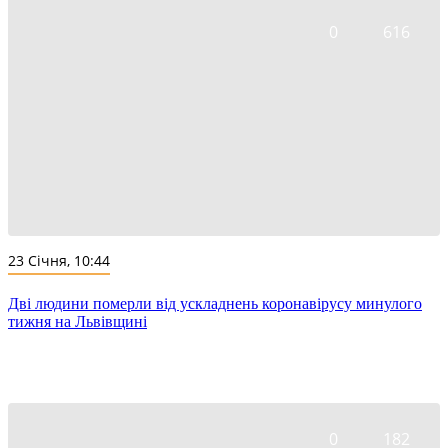
0
616
23 Січня, 10:44
Дві людини померли від ускладнень коронавірусу минулого
тижня на Львівщині
0
182