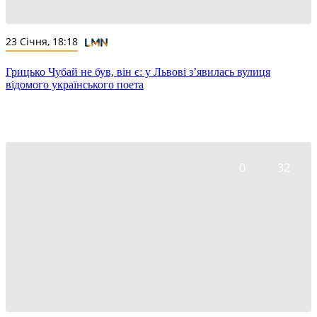
23 Січня, 18:18
Грицько Чубай не був, він є: у Львові з’явилась вулиця
відомого українського поета
0
32