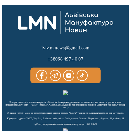
lviv.m.news@gmail.com
+38068 497 40 07
Використання текстових матеріалів «Львівської мануфактури новин» дозволяється виключно за умови згадки
першоджерела тексту – «LMN» (https://www.lmn.in.ua). Відкрите гіперпосилання повинне міститися у першому абзаці
тексту.
Редакція «LMN» може не розділяти позицію авторів розділу “Блоги” та не несе відповідальність за їхні матеріали.
Юридична адреса: 79005, Україна, Львівська обл., місто Львів, вулиця Скорика Мирослава, будинок, 31, кабінет, 23
Cуб'єкт у сфері онлайн-медіа; ідентифікатор медіа - R40-03621