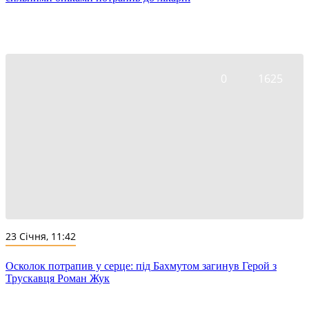
0
1625
23 Січня, 11:42
Осколок потрапив у серце: під Бахмутом загинув Герой з
Трускавця Роман Жук