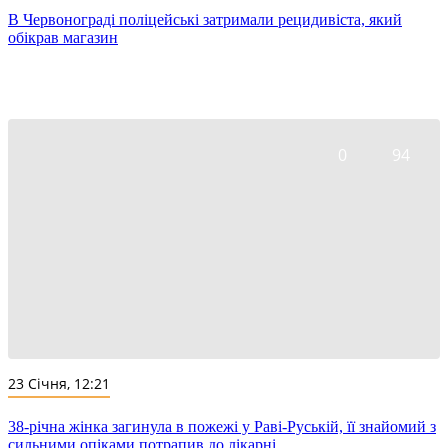
В Червонограді поліцейські затримали рецидивіста, який
обікрав магазин
0
94
23 Січня, 12:21
38-річна жінка загинула в пожежі у Раві-Руській, її знайомий з
сильними опіками потрапив до лікарні