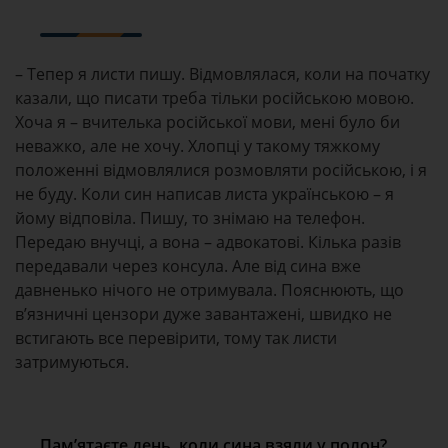
– Тепер я листи пишу. Відмовлялася, коли на початку
казали, що писати треба тільки російською мовою.
Хоча я – вчителька російської мови, мені було би
неважко, але не хочу. Хлопці у такому тяжкому
положенні відмовлялися розмовляти російською, і я
не буду. Коли син написав листа українською – я
йому відповіла. Пишу, то знімаю на телефон.
Передаю внучці, а вона – адвокатові. Кілька разів
передавали через консула. Але від сина вже
давненько нічого не отримувала. Пояснюють, що
в’язничні цензори дуже завантажені, швидко не
встигають все перевірити, тому так листи
затримуються.
Пам
’
ятаєте день, коли сина взяли у полон?