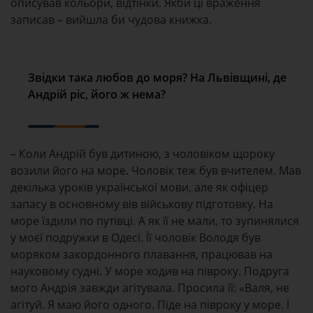
описував кольори, відтінки. Якби ці враження
записав – вийшла би чудова книжка.
Звідки така любов до моря? На Львівщині, де
Андрій ріс, його ж нема?
– Коли Андрій був дитиною, з чоловіком щороку
возили його на море. Чоловік теж був вчителем. Мав
декілька уроків української мови, але як офіцер
запасу в основному вів військову підготовку. На
море їздили по путівці. А як її не мали, то зупинялися
у моєї подружки в Одесі. Її чоловік Володя був
моряком закордонного плавання, працював на
науковому судні. У море ходив на півроку. Подруга
мого Андрія завжди агітувала. Просила її: «Валя, не
агітуй. Я маю його одного. Піде на півроку у море. І