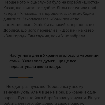
Перше його місце служби було на кораблі «Шостка».
Казав, що звикає, все добре. Літом поступили нові
катери – їх називали «порошенківськими». Ходив
дивитися. Захоплювався: «Вони повністю
автоматизовані. Хотів би на такий катер попасти».
Добився, що його перевели зі «Шостки» на катер
«Вишгород». Там служив, поки їх не забрали.
Наступного дня в України оголосили «воєнний
стан». З
’
являлися думки, що це все
підлаштувала діюча влада.
– Не один раз чула, що Порошенка у цьому
звинувачують. Але я в це не вірю. В України є один
ворог – Путін, то його й треба звинувачувати. Він усе
робить для того, аби довести свою правоту.