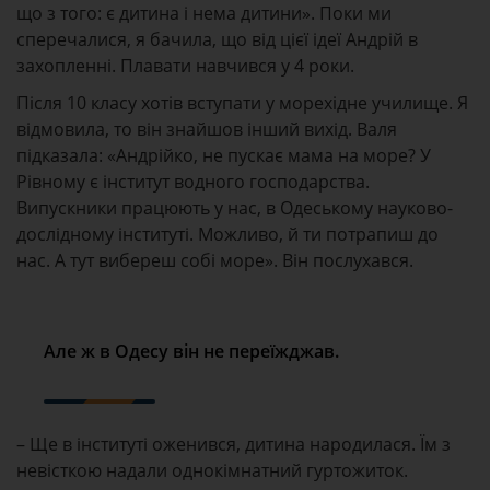
що з того: є дитина і нема дитини». Поки ми
сперечалися, я бачила, що від цієї ідеї Андрій в
захопленні. Плавати навчився у 4 роки.
Після 10 класу хотів вступати у морехідне училище. Я
відмовила, то він знайшов інший вихід. Валя
підказала: «Андрійко, не пускає мама на море? У
Рівному є інститут водного господарства.
Випускники працюють у нас, в Одеському науково-
дослідному інституті. Можливо, й ти потрапиш до
нас. А тут вибереш собі море». Він послухався.
Але ж в Одесу він не переїжджав.
– Ще в інституті оженився, дитина народилася. Їм з
невісткою надали однокімнатний гуртожиток.