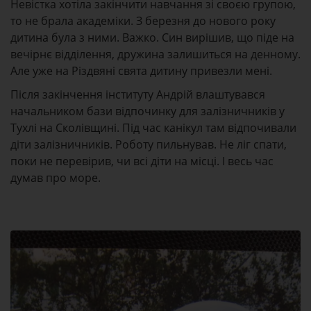
Невістка хотіла закінчити навчання зі своєю групою,
то не брала академіки. З березня до нового року
дитина була з ними. Важко. Син вирішив, що піде на
вечірнє відділення, дружина залишиться на денному.
Але уже на Різдвяні свята дитину привезли мені.
Після закінчення інституту Андрій влаштувався
начальником бази відпочинку для залізничників у
Тухлі на Сколівщині. Під час канікул там відпочивали
діти залізничників. Роботу пильнував. Не ліг спати,
поки не перевірив, чи всі діти на місці. І весь час
думав про море.