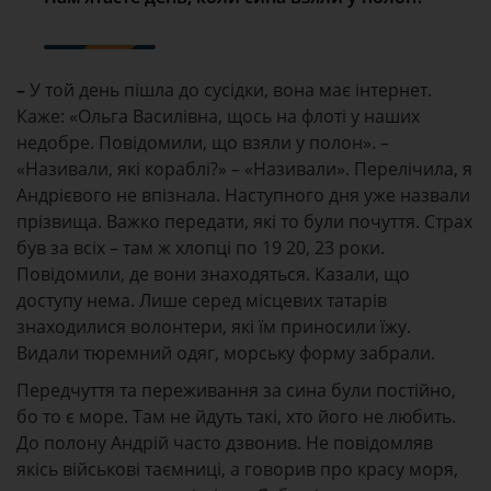
–
У той день пішла до сусідки, вона має інтернет.
Каже: «Ольга Василівна, щось на флоті у наших
недобре. Повідомили, що взяли у полон». –
«Називали, які кораблі?» – «Називали». Перелічила, я
Андрієвого не впізнала. Наступного дня уже назвали
прізвища. Важко передати, які то були почуття. Страх
був за всіх – там ж хлопці по 19 20, 23 роки.
Повідомили, де вони знаходяться. Казали, що
доступу нема. Лише серед місцевих татарів
знаходилися волонтери, які їм приносили їжу.
Видали тюремний одяг, морську форму забрали.
Передчуття та переживання за сина були постійно,
бо то є море. Там не йдуть такі, хто його не любить.
До полону Андрій часто дзвонив. Не повідомляв
якісь військові таємниці, а говорив про красу моря,