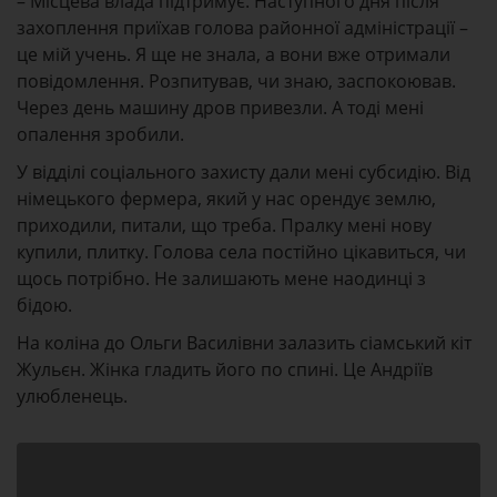
– Місцева влада підтримує. Наступного дня після
захоплення приїхав голова районної адміністрації –
це мій учень. Я ще не знала, а вони вже отримали
повідомлення. Розпитував, чи знаю, заспокоював.
Через день машину дров привезли. А тоді мені
опалення зробили.
У відділі соціального захисту дали мені субсидію. Від
німецького фермера, який у нас орендує землю,
приходили, питали, що треба. Пралку мені нову
купили, плитку. Голова села постійно цікавиться, чи
щось потрібно. Не залишають мене наодинці з
бідою.
На коліна до Ольги Василівни залазить сіамський кіт
Жульєн. Жінка гладить його по спині. Це Андріїв
улюбленець.