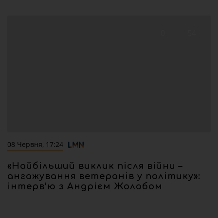
0
54
08 Червня, 17:24
«Найбільший виклик після війни –
ангажування ветеранів у політику»:
інтерв’ю з Андрієм Жолобом