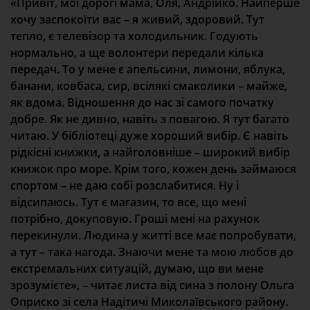
«Привіт, мої дорогі мама, Оля, Андрійко. Найперше
хочу заспокоїти вас – я живий, здоровий. Тут
тепло, є телевізор та холодильник. Годують
нормально, а ще волонтери передали кілька
передач. То у мене є апельсини, лимони, яблука,
банани, ковбаса, сир, всілякі смаколики – майже,
як вдома. Відношення до нас зі самого початку
добре. Як не дивно, навіть з повагою. Я тут багато
читаю. У бібліотеці дуже хороший вибір. Є навіть
рідкісні книжки, а найголовніше – широкий вибір
книжок про море. Крім того, кожен день займаюся
спортом – не даю собі розслабитися. Ну і
відсипаюсь. Тут є магазин, то все, що мені
потрібно, докуповую. Гроші мені на рахунок
перекинули. Людина у житті все має попробувати,
а тут – така нагода. Знаючи мене та мою любов до
екстремальних ситуацій, думаю, що ви мене
зрозумієте», – читає листа від сина з полону Ольга
Оприско зі села Надітичі Миколаївського району.