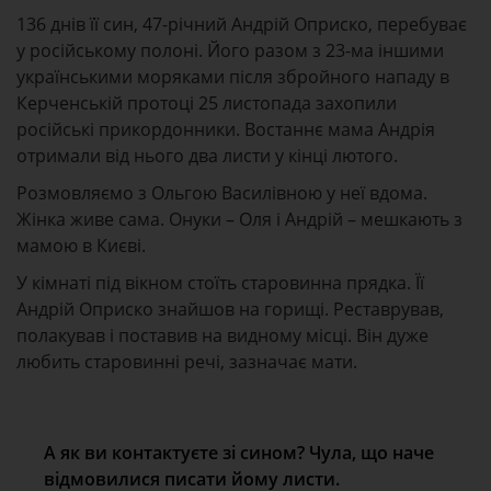
136 днів її син, 47-річний Андрій Оприско, перебуває
у російському полоні. Його разом з 23-ма іншими
українськими моряками після збройного нападу в
Керченській протоці 25 листопада захопили
російські прикордонники. Востаннє мама Андрія
отримали від нього два листи у кінці лютого.
Розмовляємо з Ольгою Василівною у неї вдома.
Жінка живе сама. Онуки – Оля і Андрій – мешкають з
мамою в Києві.
У кімнаті під вікном стоїть старовинна прядка. Її
Андрій Оприско знайшов на горищі. Реставрував,
полакував і поставив на видному місці. Він дуже
любить старовинні речі, зазначає мати.
А як ви контактуєте зі сином? Чула, що наче
відмовилися писати йому листи.