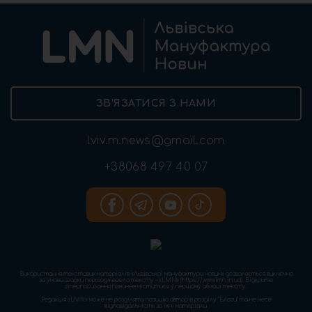
ЗВ’ЯЗАТИСЯ З НАМИ
lviv.m.news@gmail.com
+38068 497 40 07
Використання текстових матеріалів «Львівської мануфактури новин» дозволяється виключно
за умови згадки першоджерела тексту – «LMN» (https://www.lmn.in.ua). Відкрите
гіперпосилання повинне міститися у першому абзаці тексту.
Редакція «LMN» може не розділяти позицію авторів розділу “Блоги” та не несе
відповідальність за їхні матеріали.