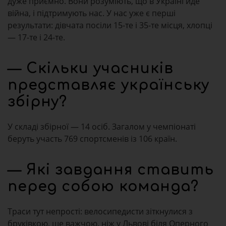
дуже приємно. Вони розуміють, що в Україні йде
війна, і підтримують нас. У нас уже є перші
результати: дівчата посіли 15-те і 35-те місця, хлопці
— 17-те і 24-те.
— Скільки учасників
представляє українську
збірну?
У складі збірної — 14 осіб. Загалом у чемпіонаті
беруть участь 769 спортсменів із 106 країн.
— Які завдання ставить
перед собою команда?
Траси тут непрості: велосипедисти зіткнулися з
бруківкою, ще важчою, ніж у Львові біля Оперного