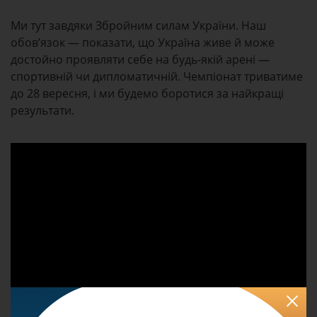
Ми тут завдяки Збройним силам України. Наш
обов’язок — показати, що Україна живе й може
достойно проявляти себе на будь-якій арені —
спортивній чи дипломатичній. Чемпіонат триватиме
до 28 вересня, і ми будемо боротися за найкращі
результати.