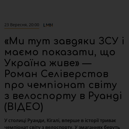
23 Вересня, 20:00
«Ми тут завдяки ЗСУ і
маємо показати, що
Україна живе» —
Роман Селіверстов
про чемпіонат світу
з велоспорту в Руанді
(ВІДЕО)
У столиці Руанди, Кігалі, вперше в історії триває
чемпіонат світу з велоспорту. У змаганнях беруть