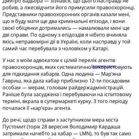
Дмитро Бадьора — зізнався, що цього насправді не
робив, а лжесвідчити його примусили правоохоронці.
Представники правоохоронних органів казали мені,
що я буду мати ще два кримінальні епізоди, і вони
своєї обіцянки дотримались — намалювали мені ще
дві справи. По одному з епідоздів я нібито вчиняла
якісь неправомірні дії в Україні, коли насправді у той
самий час перебувала з чоловіком у Катарі.
У нас з моїм адвокатом є цілий перелік агентів
правоохоронців, яких систематично використовують
Підтримати проект
для підкидання хабарів. Одна людина — Мар’яна
Гавриш, яка дала хабар приблизно 12-ти посадовим
особам — мерам, головам райдержадміністрацій.
Раніше була засуджена і перебуваючи на іспитовому
терміні, вкрала в супермаркеті курку. З того періоду
почалася її «кар’єра» агента.
До речі, щодо справи з заступником мера міста
Пустомит (торік 28 вересня Володимир Кардаша
затримали начебто за хабар — LMN), то був так само