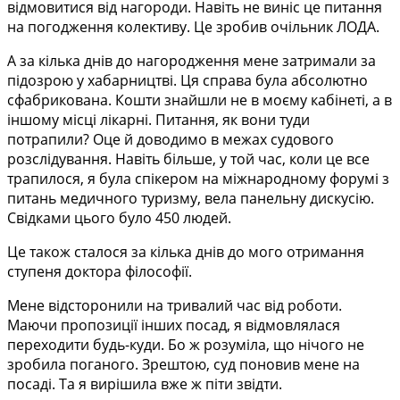
відмовитися від нагороди. Навіть не виніс це питання
на погодження колективу. Це зробив очільник ЛОДА.
А за кілька днів до нагородження мене затримали за
підозрою у хабарництві. Ця справа була абсолютно
сфабрикована. Кошти знайшли не в моєму кабінеті, а в
іншому місці лікарні. Питання, як вони туди
потрапили? Оце й доводимо в межах судового
розслідування. Навіть більше, у той час, коли це все
трапилося, я була спікером на міжнародному форумі з
питань медичного туризму, вела панельну дискусію.
Свідками цього було 450 людей.
Це також сталося за кілька днів до мого отримання
ступеня доктора філософії.
Мене відсторонили на тривалий час від роботи.
Маючи пропозиції інших посад, я відмовлялася
переходити будь-куди. Бо ж розуміла, що нічого не
зробила поганого. Зрештою, суд поновив мене на
посаді. Та я вирішила вже ж піти звідти.