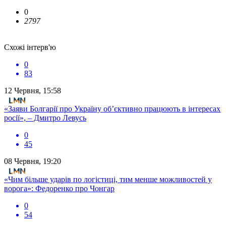
0
2797
Схожі інтерв'ю
0
83
12 Червня, 15:58
«Заяви Болгарії про Україну об’єктивно працюють в інтересах
росії», – Дмитро Левусь
0
45
08 Червня, 19:20
«Чим більше ударів по логістиці, тим менше можливостей у
ворога»: Федоренко про Чонгар
0
54