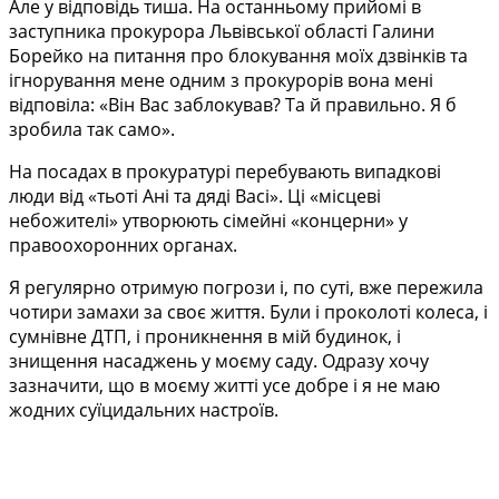
Але у відповідь тиша. На останньому прийомі в
заступника прокурора Львівської області Галини
Борейко на питання про блокування моїх дзвінків та
ігнорування мене одним з прокурорів вона мені
відповіла: «Він Вас заблокував? Та й правильно. Я б
зробила так само».
На посадах в прокуратурі перебувають випадкові
люди від «тьоті Ані та дяді Васі». Ці «місцеві
небожителі» утворюють сімейні «концерни» у
правоохоронних органах.
Я регулярно отримую погрози і, по суті, вже пережила
чотири замахи за своє життя. Були і проколоті колеса, і
сумнівне ДТП, і проникнення в мій будинок, і
знищення насаджень у моєму саду. Одразу хочу
зазначити, що в моєму житті усе добре і я не маю
жодних суїцидальних настроїв.