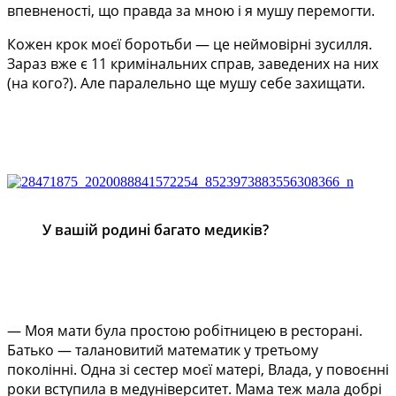
впевненості, що правда за мною і я мушу перемогти.
Кожен крок моєї боротьби — це неймовірні зусилля.
Зараз вже є 11 кримінальних справ, заведених на них
(на кого?). Але паралельно ще мушу себе захищати.
У вашій родині багато медиків?
— Моя мати була простою робітницею в ресторані.
Батько — талановитий математик у третьому
поколінні. Одна зі сестер моєї матері, Влада, у повоєнні
роки вступила в медуніверситет. Мама теж мала добрі