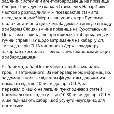
задіяний системний агент-хабародавець на прізвище
Слоцяк. Пригадуєте скандал із землею у Наварії, яку
частково розподілили між псевдоактивістами та
псевдоатовцями? Мер та заступник мера Пустомит
стали чинити опір цій схемі. За декілька днів до епізоду
з хабарем Слоцяк змінив прізвище на Сухоставський.
Це та сама людина, що проходила як хабародавець у
гучній справі ГПУ щодо затримання на хабарі у 270
тисяч доларів США чиновника Держгеокадастру
Закарпатської області.Певно, в них там зовсім дефіцит
з хабародавцями.
Як бачимо, хабарі інкримінують, щоб «викачати»
гроші із затриманого. За неперевіреною інформацією,
за домовленості з слідством фігурантам доводиться
викласти від 5 до 10 тисяч доларів США, за
перекваліфікацію на легший пункт однією з статей
Кримінального кодексу — до 10-30 тисяч доларів США.
А ще підкидають хабар, щоб усунути неугодних, для
статистики.