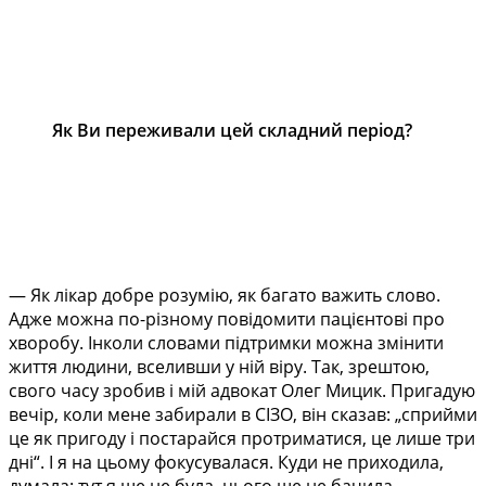
Як Ви переживали цей складний період?
— Як лікар добре розумію, як багато важить слово.
Адже можна по-різному повідомити пацієнтові про
хворобу. Інколи словами підтримки можна змінити
життя людини, вселивши у ній віру. Так, зрештою,
свого часу зробив і мій адвокат Олег Мицик. Пригадую
вечір, коли мене забирали в СІЗО, він сказав: „сприйми
це як пригоду і постарайся протриматися, це лише три
дні“. І я на цьому фокусувалася. Куди не приходила,
думала: тут я ще не була, цього ще не бачила.