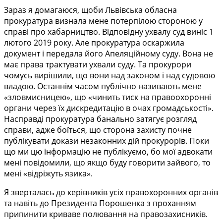
Зараз я домагаюся, щоби Львівська обласна
прокуратура визнала мене потерпілою стороною у
справі про хабарництво. Відповідну ухвалу суд виніс 1
лютого 2019 року. Але прокуратура оскаржила
документ і передала його Апеляційному суду. Вона не
має права трактувати ухвали суду. Та прокурори
чомусь вирішили, що вони над законом і над судовою
владою. Останнім часом публічно називають мене
«зловмисницею», що «чинить тиск на правоохоронні
органи через їх дискредитацію в очах громадськості».
Насправді прокуратура банально затягує розгляд
справи, адже боїться, що сторона захисту почне
публікувати докази незаконних дій прокурорів. Поки
що ми цю інформацію не публікуємо, бо мої адвокати
мені повідомили, що якщо буду говорити зайвого, то
мені «відріжуть язика».
Я зверталась до керівників усіх правохоронних органів
та навіть до Президента Порошенка з проханням
припинити криваве полювання на правозахисників.