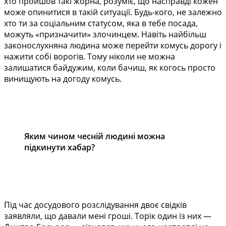
хто пройшов такі жорна, розуміє, що насправді кожен
може опинитися в такій ситуації. Будь-кого, не залежно
хто ти за соціальним статусом, яка в тебе посада,
можуть «призначити» злочинцем. Навіть найбільш
законослухняна людина може перейти комусь дорогу і
нажити собі ворогів. Тому ніколи не можна
залишатися байдужим, коли бачиш, як когось просто
винищують на догоду комусь.
Яким чином чесній людині можна
підкинути хабар?
Під час досудового розслідування двоє свідків
заявляли, що давали мені гроші. Торік один із них —