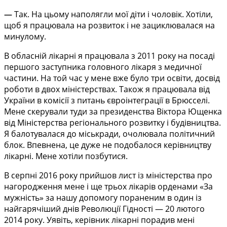
—
Так. На цьому наполягли мої діти і чоловік. Хотіли,
щоб я працювала на розвиток і не зациклювалася на
минулому.
В обласній лікарні я працювала з 2011 року на посаді
першого заступника головного лікаря з медичної
частини. На той час у мене вже було три освіти, досвід
роботи в двох міністерствах. Також я працювала від
України в комісії з питань євроінтеграції в Брюсселі.
Мене скерували туди за президенства Віктора Ющенка
від Міністерства регіонального розвитку і будівництва.
Я балотувалася до міськради, очолювала політичний
блок. Впевнена, це дуже не подобалося керівництву
лікарні. Мене хотіли позбутися.
В серпні 2016 року прийшов лист із міністерства про
нагородження мене і ще трьох лікарів орденами «За
мужність» за нашу допомогу пораненим в один із
найгарячіший днів Революції Гідності — 20 лютого
2014 року. Уявіть, керівник лікарні порадив мені