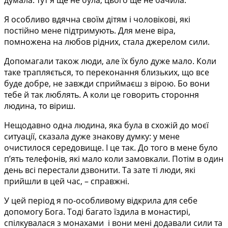
Я особливо вдячна своїм дітям і чоловікові, які
постійно мене підтримують. Для мене віра,
помножена на любов рідних, стала джерелом сили.
Допомагали також люди, але їх було дуже мало. Коли
таке трапляється, то переконання близьких, що все
буде добре, не завжди сприймаєш з вірою. Бо вони
тебе й так люблять. А коли це говорить стороння
людина, то віриш.
Нещодавно одна людина, яка була в схожій до моєї
ситуації, сказала дуже знакову думку: у мене
очистилося середовище. І це так. До того в мене було
п’ять телефонів, які мало коли замовкали. Потім в один
день всі перестали дзвонити. Та зате ті люди, які
прийшли в цей час, – справжні.
У цей період я по-особливому відкрила для себе
допомогу Бога. Тоді багато їздила в монастирі,
спілкувалася з монахами і вони мені додавали сили та