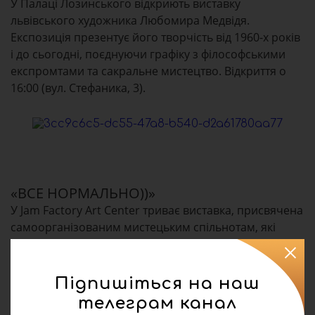
У Палаці Лозинського відкриють виставку
львівського художника Любомира Медвідя.
Експозиція презентує його творчість від 1960-х років
і до сьогодні, поєднуючи графіку з філософськими
експромтами та сакральне мистецтво. Відкриття о
16:00 (вул. Стефаника, 3).
«ВСЕ НОРМАЛЬНО))»
У Jam Factory Art Center триває виставка, присвячена
самоорганізованим мистецьким спільнотам, які
продовжують творити попри виклики сьогодення.
Проєкт відображає емоційний стан суспільства та
пошук внутрішньої рівноваги. Виставку можна
Підпишіться на наш
відвідати з 12:00 до 20:00 (вул. Богдана
телеграм канал
Хмельницького, 124).