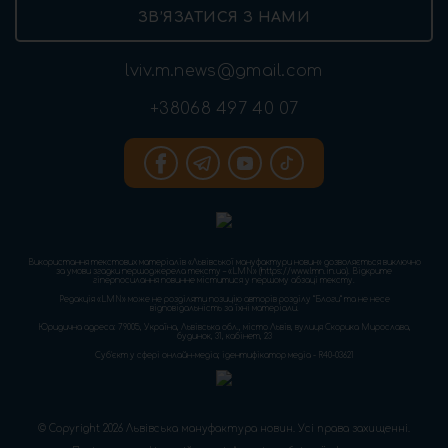
ЗВ’ЯЗАТИСЯ З НАМИ
lviv.m.news@gmail.com
+38068 497 40 07
Використання текстових матеріалів «Львівської мануфактури новин» дозволяється виключно
за умови згадки першоджерела тексту – «LMN» (https://www.lmn.in.ua). Відкрите
гіперпосилання повинне міститися у першому абзаці тексту.
Редакція «LMN» може не розділяти позицію авторів розділу “Блоги” та не несе
відповідальність за їхні матеріали.
Юридична адреса: 79005, Україна, Львівська обл., місто Львів, вулиця Скорика Мирослава,
будинок, 31, кабінет, 23
Cуб'єкт у сфері онлайн-медіа; ідентифікатор медіа - R40-03621
© Copyright 2026 Львівська мануфактура новин. Усі права захищенні.