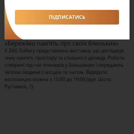
ПІДПИСАТИСЬ
«Бережімо памʼять про своїх близьких»
У ZAG Gallery представлена виставка, що досліджує
тему пам’яті, простору та спільного досвіду. Роботи
створені під час пленерів у Більшівцях і передають
зв’язок людини з місцем та часом. Відвідати
експозицію можна з 10:00 до 19:00 (вул. Шота
Руставелі, 7).