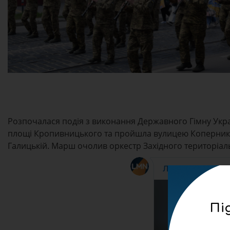
Розпочалася подія з виконання Державного Гімну Украї
площі Кропивницького та пройшла вулицею Коперника
Галицькій. Марш очолив оркестр Західного територіаль
Пі