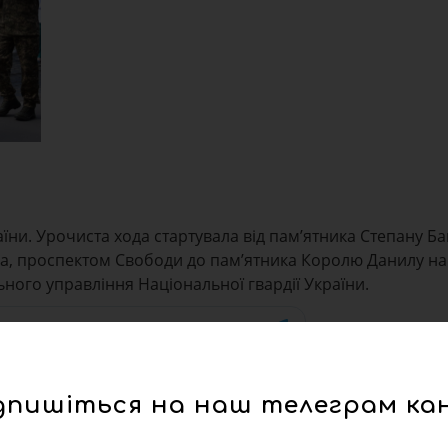
ни. Урочиста хода стартувала від пам’ятника Степану Ба
, проспектом Свободи до пам’ятника Королю Данилу на
ного управління Національної гвардії України.
дпишіться на наш телеграм ка