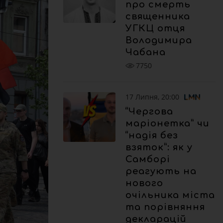
про смерть
священника
УГКЦ отця
Володимира
Чабана
7750
17 Липня, 20:00
“Чергова
маріонетка” чи
“надія без
взяток”: як у
Самборі
реагують на
нового
очільника міста
та порівняння
декларацій