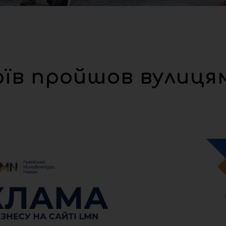
оїв пройшов вулиця