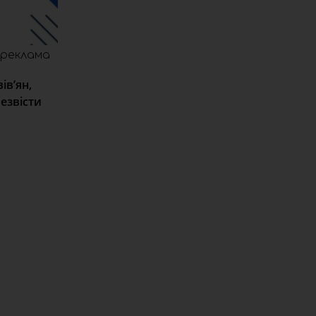
реклама
ів’ян,
езвісти