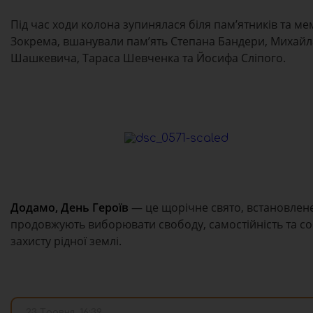
Під час ходи колона зупинялася біля пам’ятників та ме
Зокрема, вшанували пам’ять Степана Бандери, Михайл
Шашкевича, Тараса Шевченка та Йосифа Сліпого.
Додамо, День Героїв
— це щорічне свято, встановлене 
продовжують виборювати свободу, самостійність та собо
захисту рідної землі.
23 Травня, 16:39