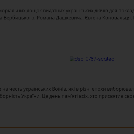
моріальних дощок видатних українських діячів для поклад
а Вербицького, Романа Дашкевича, Євгена Коновальця,
на честь українських Воїнів, які в різні епохи виборювал
рність України. Це день пам’яті всіх, хто присвятив сво