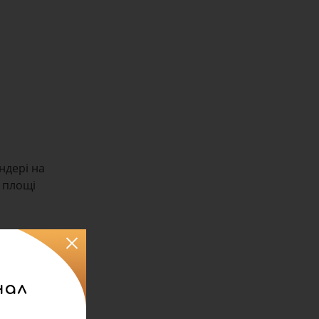
ндері на
 площі
нал