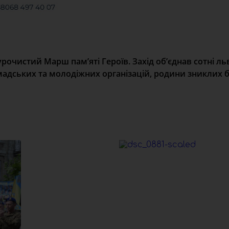
урочистий Марш пам’яті Героїв. Захід об’єднав сотні льв
омадських та молодіжних організацій, родини зниклих б