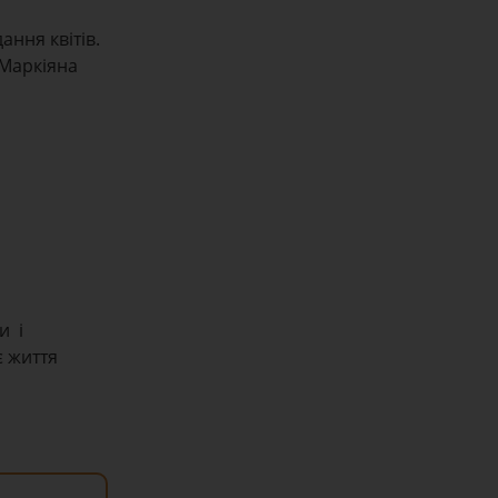
ання квітів.
 Маркіяна
и і
є життя