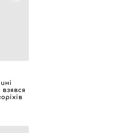
336
ині
 взявся
оріхів