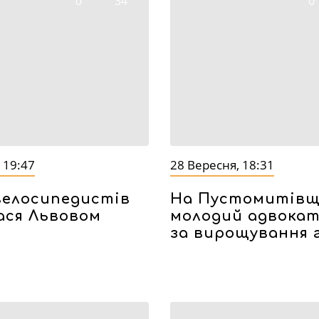
0
34
0
 19:47
28 Вересня, 18:31
велосипедистів
На Пустомитівщ
ася Львовом
молодий адвокат
за вирощування г