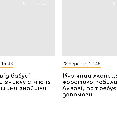
0
7159
0
 15:43
28 Вересня, 12:48
від бабусі:
19-річний хлопець
и зниклу сім’ю із
жорстоко побили
вщини знайшли
Львові, потребує
допомоги