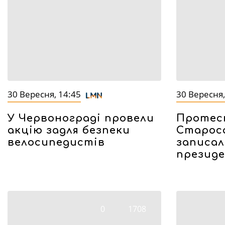
30 Вересня, 14:45
30 Вересня,
У Червонограді провели
Протес
акцію задля безпеки
Старос
велосипедистів
записал
презид
0
1708