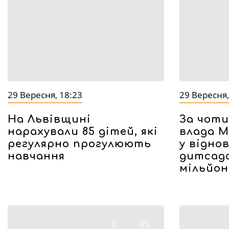
29 Вересня, 18:23
29 Вересня,
На Львівщині
За чоти
нарахували 85 дітей, які
влада М
регулярно прогулюють
у відно
навчання
дитсадо
мільйон
0
85