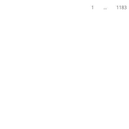
1
...
1183