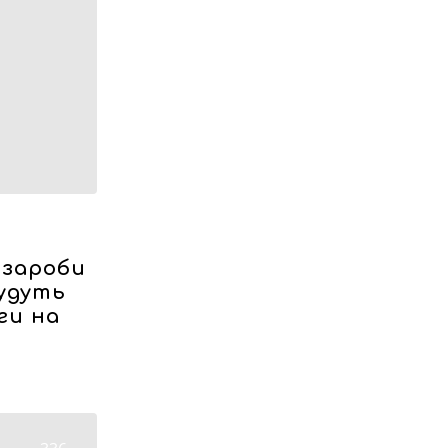
 зароби
будуть
ги на