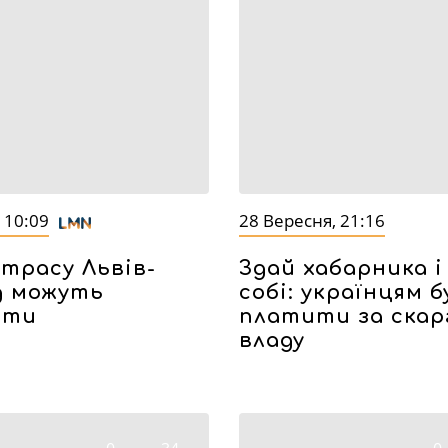
 10:09
28 Вересня, 21:16
трасу Львів-
Здай хабарника і
д можуть
собі: українцям 
ити
платити за скар
владу