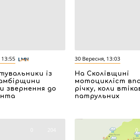
 13:55
30 Вересня, 13:03
тувальники із
На Сколівщині
амбірщини
мотоцикліст впа
и звернення до
річку, коли втіка
ента
патрульних
0
204
0