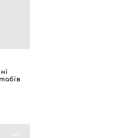
ні
табів
467