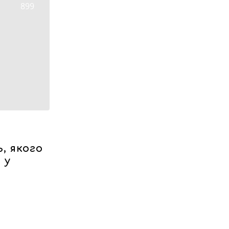
899
, якого
 у