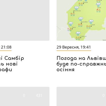
 21:08
29 Вересня, 19:41
і Самбір
Погода на Львів
ь нові
буде по-справжн
рафи
осіння
0
431
0