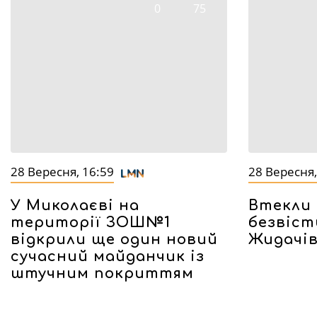
0
75
28 Вересня, 16:59
28 Вересня,
У Миколаєві на
Втекли 
території ЗОШ№1
безвіст
відкрили ще один новий
Жидачі
сучасний майданчик із
штучним покриттям