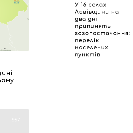
У 16 селах
Львівщини на
два дні
припинять
газопостачання:
перелік
населених
пунктів
щині
ьому
957