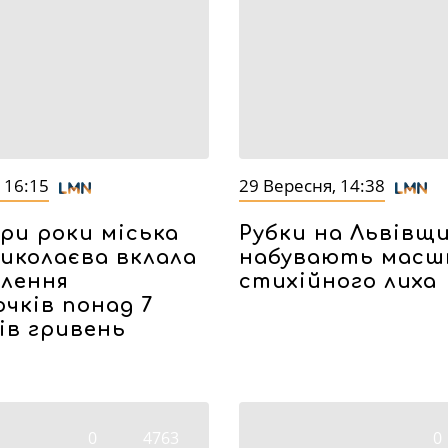
 16:15
29 Вересня, 14:38
ри роки міська
Рубки на Львівщи
иколаєва вклала
набувають масш
влення
стихійного лиха
чків понад 7
ів гривень
0
4763
0