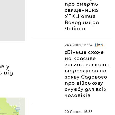
про смерть
священника
УГКЦ отця
Володимира
Чабана
24 Липня, 15:34
«Більше схоже
на красиве
гасло»: ветеран
в у
відреагував на
в від
заяву Садового
про військову
службу для всіх
чоловіків
357
20 Липня, 16:38