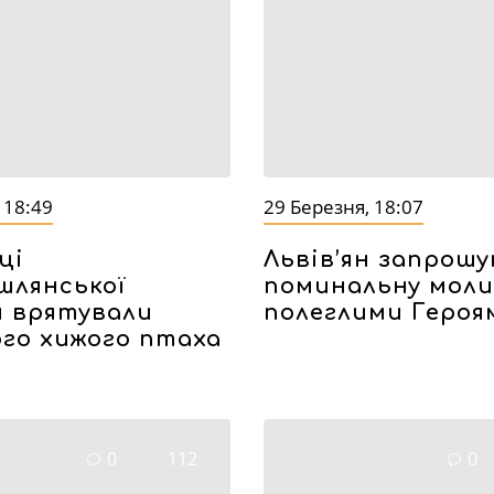
 18:49
29 Березня, 18:07
ці
Львів’ян запрош
шлянської
поминальну моли
и врятували
полеглими Героя
ого хижого птаха
0
112
0