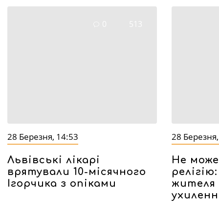
0
513
28 Березня, 14:53
28 Березня,
Львівські лікарі
Не може
врятували 10-місячного
релігію
Ігорчика з опіками
жителя 
ухилення