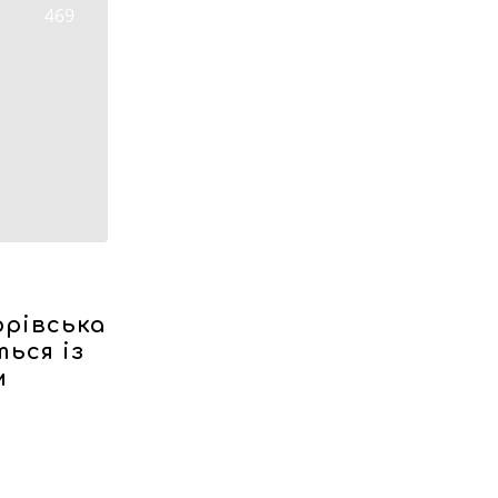
469
орівська
ься із
м