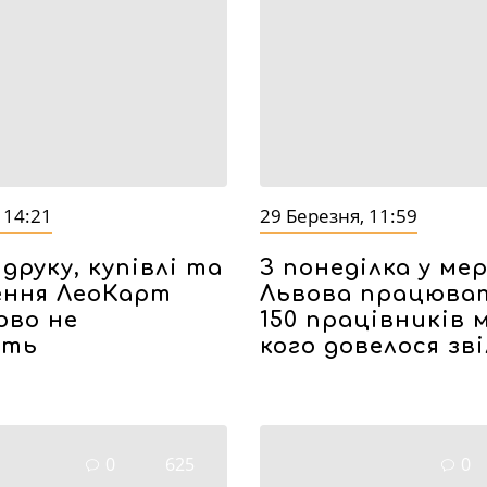
 14:21
29 Березня, 11:59
друку, купівлі та
З понеділка у мер
ення ЛеоКарт
Львова працюва
ово не
150 працівників 
ють
кого довелося зв
0
625
0