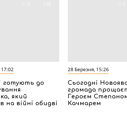
0
118
0
 17:02
28 Березня, 15:26
і готують до
Сьогодні Новояв
ування
громада прощаєт
ка, який
Героєм Степано
 на війні обидві
Качмарем