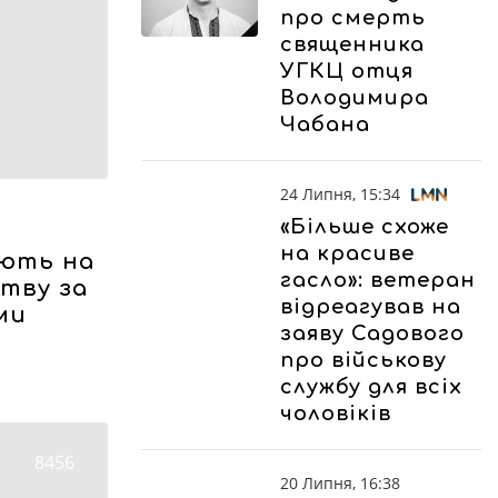
про смерть
священника
УГКЦ отця
Володимира
Чабана
24 Липня, 15:34
«Більше схоже
на красиве
ують на
гасло»: ветеран
тву за
відреагував на
ми
заяву Садового
про військову
службу для всіх
чоловіків
8456
20 Липня, 16:38