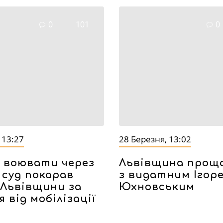
0
101
0
 13:27
28 Березня, 13:02
 воювати через
Львівщина прощ
: суд покарав
з видатним Ігор
Львівщини за
Юхновським
 від мобілізації