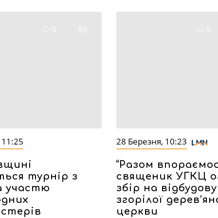
0
89
0
 11:25
28 Березня, 10:23
вщині
“Разом впораємос
ться турнір з
священик УГКЦ о
а участю
збір на відбудову
одних
згорілої дерев’ян
йстерів
церкви