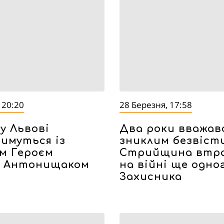
 20:20
28 Березня, 17:58
у Львові
Два роки вважав
имуться із
зниклим безвісти
м Героєм
Стрийщина втр
м Антонищаком
на війні ще одно
Захисника