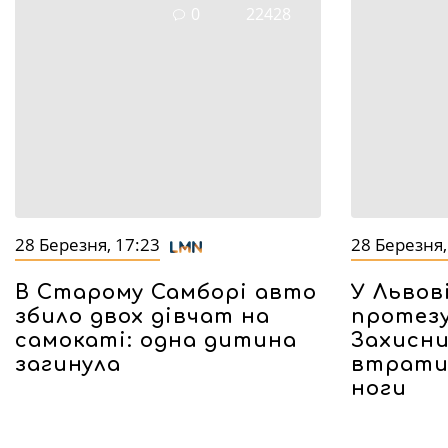
0
22428
28 Березня, 17:23
28 Березня,
В Старому Самборі авто
У Львов
збило двох дівчат на
протез
самокаті: одна дитина
Захисни
загинула
втратив
ноги