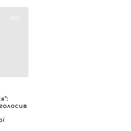
2696
я”:
голосив
ої