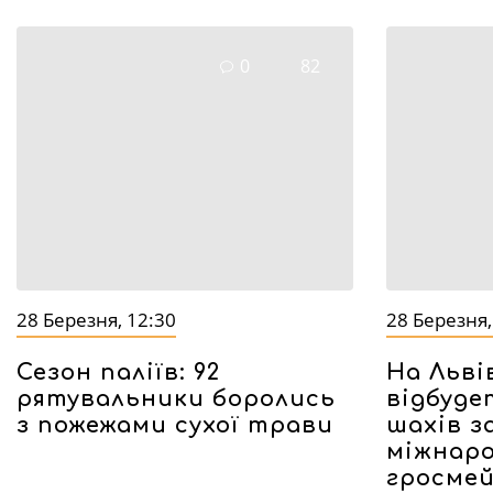
0
82
28 Березня, 12:30
28 Березня,
Сезон паліїв: 92
На Льві
рятувальники боролись
відбуде
з пожежами сухої трави
шахів з
міжнар
гросме