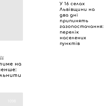
У 16 селах
Львівщини на
два дні
припинять
газопостачання:
перелік
населених
пунктів
ії
тиме на
менше:
ільнити
1098