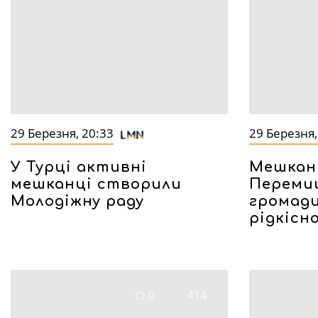
29 Березня, 20:33
29 Березня,
У Турці активні
Мешкан
мешканці створили
Переми
Молодіжну раду
громад
рідкісн
0
414